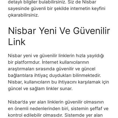
detaylı bilgiler bulabilirsiniz. Siz de Nisbar
sayesinde güvenli bir şekilde internetin keyfini
çıkarabilirsiniz.
Nisbar Yeni Ve Güvenilir
Link
Nisbar yeni ve güvenilir linklerin hızla yayıldığı
bir platformdur. İnternet kullanıcılarının
araştırmaları sırasında güvenilir ve güncel
bağlantılara ihtiyaç duydukları bilinmektedir.
Nisbar, kullanıcıların bu ihtiyacını karşılamak için
güncel ve sağlam linkler sunar.
Nisbar’da yer alan linklerin güvenilir olmasının
en önemli nedenlerinden biri, sistemin şeffaf ve
kontrol edilebilir olmasıdır. Sistemde yer alan