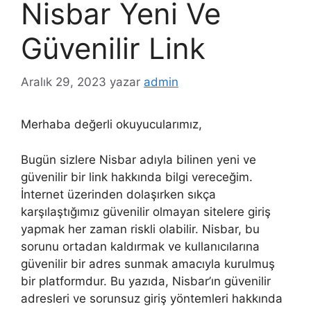
Nisbar Yeni Ve
Güvenilir Link
Aralık 29, 2023
yazar
admin
Merhaba değerli okuyucularımız,
Bugün sizlere Nisbar adıyla bilinen yeni ve
güvenilir bir link hakkında bilgi vereceğim.
İnternet üzerinden dolaşırken sıkça
karşılaştığımız güvenilir olmayan sitelere giriş
yapmak her zaman riskli olabilir. Nisbar, bu
sorunu ortadan kaldırmak ve kullanıcılarına
güvenilir bir adres sunmak amacıyla kurulmuş
bir platformdur. Bu yazıda, Nisbar’ın güvenilir
adresleri ve sorunsuz giriş yöntemleri hakkında