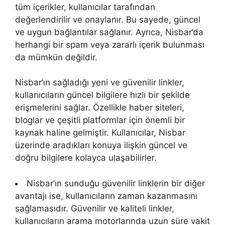
tüm içerikler, kullanıcılar tarafından
değerlendirilir ve onaylanır. Bu sayede, güncel
ve uygun bağlantılar sağlanır. Ayrıca, Nisbar’da
herhangi bir spam veya zararlı içerik bulunması
da mümkün değildir.
Nisbar’ın sağladığı yeni ve güvenilir linkler,
kullanıcıların güncel bilgilere hızlı bir şekilde
erişmelerini sağlar. Özellikle haber siteleri,
bloglar ve çeşitli platformlar için önemli bir
kaynak haline gelmiştir. Kullanıcılar, Nisbar
üzerinde aradıkları konuya ilişkin güncel ve
doğru bilgilere kolayca ulaşabilirler.
Nisbar’ın sunduğu güvenilir linklerin bir diğer
avantajı ise, kullanıcıların zaman kazanmasını
sağlamasıdır. Güvenilir ve kaliteli linkler,
kullanıcıların arama motorlarında uzun süre vakit