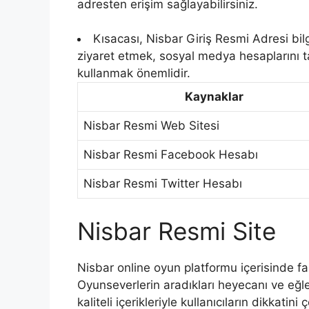
adresten erişim sağlayabilirsiniz.
Kısacası, Nisbar Giriş Resmi Adresi bil
ziyaret etmek, sosyal medya hesaplarını ta
kullanmak önemlidir.
Kaynaklar
Nisbar Resmi Web Sitesi
Nisbar Resmi Facebook Hesabı
Nisbar Resmi Twitter Hesabı
Nisbar Resmi Site
Nisbar online oyun platformu içerisinde fa
Oyunseverlerin aradıkları heyecanı ve eğle
kaliteli içerikleriyle kullanıcıların dikkatin