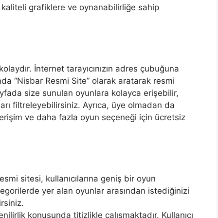
liteli grafiklere ve oynanabilirliğe sahip
olaydır. İnternet tarayıcınızın adres çubuğuna
a “Nisbar Resmi Site” olarak aratarak resmi
ayfada size sunulan oyunlara kolayca erişebilir,
rı filtreleyebilirsiniz. Ayrıca, üye olmadan da
erişim ve daha fazla oyun seçeneği için ücretsiz
smi sitesi, kullanıcılarına geniş bir oyun
egorilerde yer alan oyunlar arasından istediğinizi
rsiniz.
ilirlik konusunda titizlikle çalışmaktadır. Kullanıcı