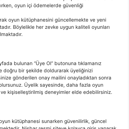
 alırken, oyun içi ödemelerde güvenliği
arak oyun kütüphanesini güncellemekte ve yeni
tadır. Böylelikle her zevke uygun kaliteli oyunları
maktadır.
ayfada bulunan “Üye Ol” butonuna tıklamanız
ve doğru bir şekilde doldurarak üyeliğinizi
sinize gönderilen onay mailini onayladıktan sonra
olursunuz. Üyelik sayesinde, daha fazla oyun
e kişiselleştirilmiş deneyimler elde edebilirsiniz.
r oyun kütüphanesi sunarken güvenilirlik, güncel
kmektedir. Nisbar resmi siteye kolayca giriş yaparak