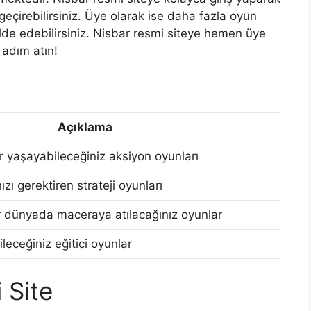
geçirebilirsiniz. Üye olarak ise daha fazla oyun
elde edebilirsiniz. Nisbar resmi siteye hemen üye
adım atın!
Açıklama
 yaşayabileceğiniz aksiyon oyunları
zı gerektiren strateji oyunları
r dünyada maceraya atılacağınız oyunlar
ileceğiniz eğitici oyunlar
 Site