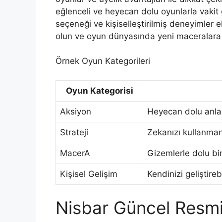
eğlenceli ve heyecan dolu oyunlarla vakit 
seçeneği ve kişiselleştirilmiş deneyimler 
olun ve oyun dünyasında yeni maceralara 
Örnek Oyun Kategorileri
Oyun Kategorisi
Aksiyon
Heyecan dolu anlar
Strateji
Zekanızı kullanmanı
MacerA
Gizemlerle dolu bi
Kişisel Gelişim
Kendinizi geliştireb
Nisbar Güncel Resmi