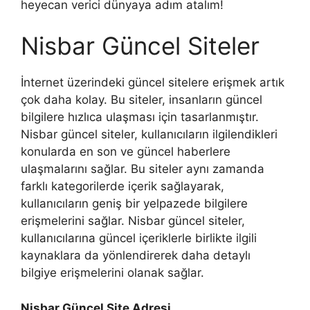
heyecan verici dünyaya adım atalım!
Nisbar Güncel Siteler
İnternet üzerindeki güncel sitelere erişmek artık
çok daha kolay. Bu siteler, insanların güncel
bilgilere hızlıca ulaşması için tasarlanmıştır.
Nisbar güncel siteler, kullanıcıların ilgilendikleri
konularda en son ve güncel haberlere
ulaşmalarını sağlar. Bu siteler aynı zamanda
farklı kategorilerde içerik sağlayarak,
kullanıcıların geniş bir yelpazede bilgilere
erişmelerini sağlar. Nisbar güncel siteler,
kullanıcılarına güncel içeriklerle birlikte ilgili
kaynaklara da yönlendirerek daha detaylı
bilgiye erişmelerini olanak sağlar.
Nisbar Güncel Site Adresi