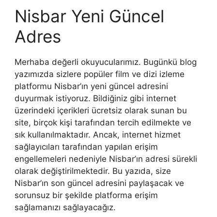
Nisbar Yeni Güncel
Adres
Merhaba değerli okuyucularımız. Bugünkü blog
yazımızda sizlere popüler film ve dizi izleme
platformu Nisbar’ın yeni güncel adresini
duyurmak istiyoruz. Bildiğiniz gibi internet
üzerindeki içerikleri ücretsiz olarak sunan bu
site, birçok kişi tarafından tercih edilmekte ve
sık kullanılmaktadır. Ancak, internet hizmet
sağlayıcıları tarafından yapılan erişim
engellemeleri nedeniyle Nisbar’ın adresi sürekli
olarak değiştirilmektedir. Bu yazıda, size
Nisbar’ın son güncel adresini paylaşacak ve
sorunsuz bir şekilde platforma erişim
sağlamanızı sağlayacağız.