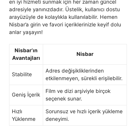
en iyi hizmeti sunmak için her zaman güncel
adresiyle yanınızdadır. Üstelik, kullanıcı dostu
arayüzüyle de kolaylıkla kullanılabilir. Hemen
Nisbar’a girin ve favori içeriklerinizle keyif dolu
anlar yaşayın!
Nisbar’ın
Nisbar
Avantajları
Adres değişikliklerinden
Stabilite
etkilenmeyen, sürekli erişilebilir.
Film ve dizi arşiviyle birçok
Geniş İçerik
seçenek sunar.
Hızlı
Sorunsuz ve hızlı içerik yükleme
Yüklenme
deneyimi.