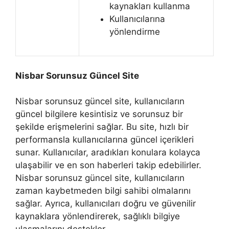
kaynakları kullanma
Kullanıcılarına
yönlendirme
Nisbar Sorunsuz Güncel Site
Nisbar sorunsuz güncel site, kullanıcıların
güncel bilgilere kesintisiz ve sorunsuz bir
şekilde erişmelerini sağlar. Bu site, hızlı bir
performansla kullanıcılarına güncel içerikleri
sunar. Kullanıcılar, aradıkları konulara kolayca
ulaşabilir ve en son haberleri takip edebilirler.
Nisbar sorunsuz güncel site, kullanıcıların
zaman kaybetmeden bilgi sahibi olmalarını
sağlar. Ayrıca, kullanıcıları doğru ve güvenilir
kaynaklara yönlendirerek, sağlıklı bilgiye