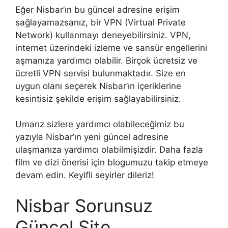
Eğer Nisbar’ın bu güncel adresine erişim
sağlayamazsanız, bir VPN (Virtual Private
Network) kullanmayı deneyebilirsiniz. VPN,
internet üzerindeki izleme ve sansür engellerini
aşmanıza yardımcı olabilir. Birçok ücretsiz ve
ücretli VPN servisi bulunmaktadır. Size en
uygun olanı seçerek Nisbar’ın içeriklerine
kesintisiz şekilde erişim sağlayabilirsiniz.
Umarız sizlere yardımcı olabileceğimiz bu
yazıyla Nisbar’ın yeni güncel adresine
ulaşmanıza yardımcı olabilmişizdir. Daha fazla
film ve dizi önerisi için blogumuzu takip etmeye
devam edin. Keyifli seyirler dileriz!
Nisbar Sorunsuz
Güncel Site