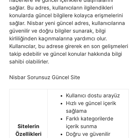
haberlere ve güncel içeriklere ulaşmalarını
sağlar. Bu adres, kullanıcıların ilgilendikleri
konularda güncel bilgilere kolayca erişmelerini
sağlar. Nisbar yeni güncel adres, kullanıcılarına
güvenilir ve doğru bilgiler sunarak, bilgi
kirliliğinden kaçınmalarına yardımcı olur.
Kullanıcılar, bu adrese girerek en son gelişmeleri
takip edebilir ve güncel konular hakkında bilgi
sahibi olabilirler.
Nisbar Sorunsuz Güncel Site
Kullanıcı dostu arayüz
Hızlı ve güncel içerik
sağlama
Farklı kategorilerde
Sitelerin
içerik sunma
Özellikleri
Doğru ve güvenilir