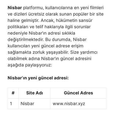
Nisbar
platformu, kullanıcılarına en yeni filmleri
ve dizileri ücretsiz olarak sunan popüler bir site
haline gelmiştir. Ancak, hükümetin sansür
politikaları ve telif haklarıyla ilgili sorunlar
nedeniyle Nisbar’ın adresi sıklıkla
değiştirilmektedir. Bu durumda, Nisbar
kullanıcıları yeni güncel adrese erişim
sağlamakta zorluk yaşayabilir. Size yardımcı
olabilmek adına Nisbar’ın güncel adresini
aşağıda paylaşıyoruz:
Nisbar’ın yeni güncel adresi:
#
Site Adı
Güncel Adres
1
Nisbar
www.nisbar.xyz