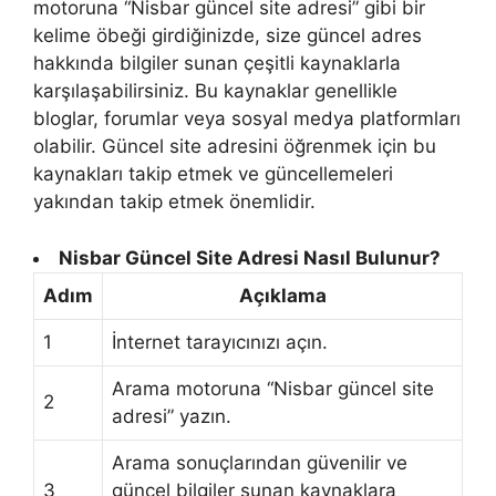
motoruna “Nisbar güncel site adresi” gibi bir
kelime öbeği girdiğinizde, size güncel adres
hakkında bilgiler sunan çeşitli kaynaklarla
karşılaşabilirsiniz. Bu kaynaklar genellikle
bloglar, forumlar veya sosyal medya platformları
olabilir. Güncel site adresini öğrenmek için bu
kaynakları takip etmek ve güncellemeleri
yakından takip etmek önemlidir.
Nisbar Güncel Site Adresi Nasıl Bulunur?
Adım
Açıklama
1
İnternet tarayıcınızı açın.
Arama motoruna “Nisbar güncel site
2
adresi” yazın.
Arama sonuçlarından güvenilir ve
3
güncel bilgiler sunan kaynaklara