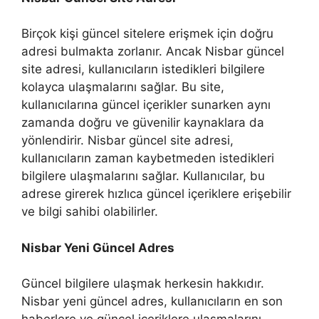
Birçok kişi güncel sitelere erişmek için doğru
adresi bulmakta zorlanır. Ancak Nisbar güncel
site adresi, kullanıcıların istedikleri bilgilere
kolayca ulaşmalarını sağlar. Bu site,
kullanıcılarına güncel içerikler sunarken aynı
zamanda doğru ve güvenilir kaynaklara da
yönlendirir. Nisbar güncel site adresi,
kullanıcıların zaman kaybetmeden istedikleri
bilgilere ulaşmalarını sağlar. Kullanıcılar, bu
adrese girerek hızlıca güncel içeriklere erişebilir
ve bilgi sahibi olabilirler.
Nisbar Yeni Güncel Adres
Güncel bilgilere ulaşmak herkesin hakkıdır.
Nisbar yeni güncel adres, kullanıcıların en son