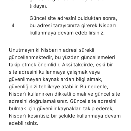
tıklayın.
Güncel site adresini bulduktan sonra,
4
bu adresi tarayıcınıza girerek Nisbar’ı
kullanmaya devam edebilirsiniz.
Unutmayın ki Nisbar’ın adresi sürekli
güncellenmektedir, bu yüzden güncellemeleri
takip etmek önemlidir. Aksi takdirde, eski bir
site adresini kullanmaya çalışmak veya
güvenilmeyen kaynaklardan bilgi almak,
güvenliğinizi tehlikeye atabilir. Bu nedenle,
Nisbar’ı kullanırken dikkatli olmalı ve güncel site
adresini doğrulamalısınız. Güncel site adresini
bulmak için güvenilir kaynakları takip ederek,
Nisbar’ı kesintisiz bir şekilde kullanmaya devam
edebilirsiniz.