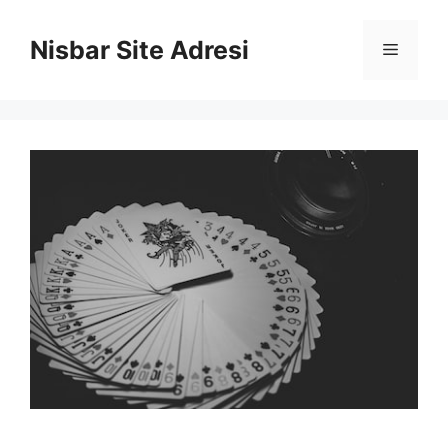
İçeriğe
atla
Nisbar Site Adresi
Menü