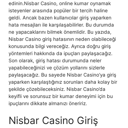
edinin.Nisbar Casino, online kumar oynamak
isteyenler arasında popüler bir tercih haline
geldi. Ancak bazen kullanıcılar giriş yaparken
hata mesajları ile karşılaşabilirler. Bu durumda
ne yapacaklarını bilmek önemlidir. Bu yazıda,
Nisbar Casino giriş hatasının neden olabileceği
konusunda bilgi vereceğiz. Ayrıca doğru giriş
yöntemleri hakkında da ipuçları paylaşacağız.
Son olarak, giriş hatası durumunda neler
yapabileceğinizi ve çözüm yollarını sizlerle
paylaşacağız. Bu sayede Nisbar Casino’ya giriş
yaparken karşılaştığınız sorunları daha kolay bir
şekilde çözebileceksiniz. Nisbar Casino’da
keyifli ve sorunsuz bir kumar deneyimi için bu
ipuçlarını dikkate almanızı öneririz.
Nisbar Casino Giriş