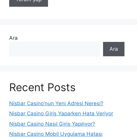
Ara
Ara
Recent Posts
Nisbar Casino’nun Yeni Adresi Neresi?
Nisbar Casino Giriş Yaparken Hata Veriyor
Nisbar Casino Nasıl Giriş Yapılıyor?
Nisbar Casino Mobil Uygulama Hatası