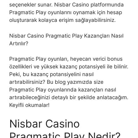
seçenekler sunar. Nisbar Casino platformunda
Pragmatic Play oyunlarını oynamak için hesap
oluşturarak kolayca erişim sağlayabilirsiniz.
Nisbar Casino Pragmatic Play Kazançları Nasıl
Artırılır?
Pragmatic Play oyunları, heyecan verici bonus
özellikleri ve yüksek kazanç potansiyeli ile bilinir.
Peki, bu kazanç potansiyelini nasıl
artırabilirsiniz? Bu blog yazımızda size
Pragmatic Play oyunlarında kazançları nasıl
artırabileceğinizi detaylı bir şekilde anlatacağım.
Keyifli okumalar!
Nisbar Casino
Pragmatic Play Nedir?