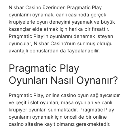
Nisbar Casino üzerinden Pragmatic Play
oyunlarını oynamak, canlı casinoda gerçek
krupiyelerle oyun deneyimi yaşamak ve büyük
kazançlar elde etmek için harika bir fırsattır.
Pragmatic Play’in oyunlarını denemek isteyen
oyuncular, Nisbar Casino’nun sunmuş olduğu
avantajlı bonuslardan da faydalanabilir.
Pragmatic Play
Oyunları Nasıl Oynanır?
Pragmatic Play, online casino oyun sağlayıcısıdır
ve çeşitli slot oyunları, masa oyunları ve canlı
krupiyer oyunları sunmaktadır. Pragmatic Play
oyunlarını oynamak için öncelikle bir online
casino sitesine kayıt olmanız gerekmektedir.