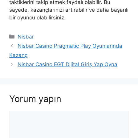
taktiklerini takip etmek faydalı olabilir. Bu
sayede, kazançlarınızı artırabilir ve daha başarılı
bir oyuncu olabilirsiniz.
Kategoriler
Nisbar
Nisbar Casino Pragmatic Play Oyunlarında
Kazanç
Nisbar Casino EGT Dijital Giriş Yap Oyna
Yorum yapın
Yorum