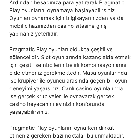
Ardından hesabınıza para yatırarak Pragmatic
Play oyunlarını oynamaya başlayabilirsiniz.
Oyunları oynamak için bilgisayarınızdan ya da
mobil cihazınızdan casino sitesine giriş
yapmanız yeterlidir.
Pragmatic Play oyunları oldukça çeşitli ve
eğlencelidir. Slot oyunlarında kazanç elde etmek
için çeşitli sembollerin belirli kombinasyonlarını
elde etmeniz gerekmektedir. Masa oyunlarında
ise krupiyer ile oyuncu arasında geçen bir oyun
deneyimi yaşarsınız. Canlı casino oyunlarında
ise gerçek krupiyeler ile oynayarak gerçek
casino heyecanını evinizin konforunda
yaşayabilirsiniz.
Pragmatic Play oyunlarını oynarken dikkat
etmeniz gereken bazı noktalar bulunmaktadır.