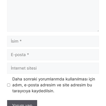
İsim
E-
posta
İnternet
sitesi
Daha sonraki yorumlarımda kullanılması için
adım, e-posta adresim ve site adresim bu
tarayıcıya kaydedilsin.