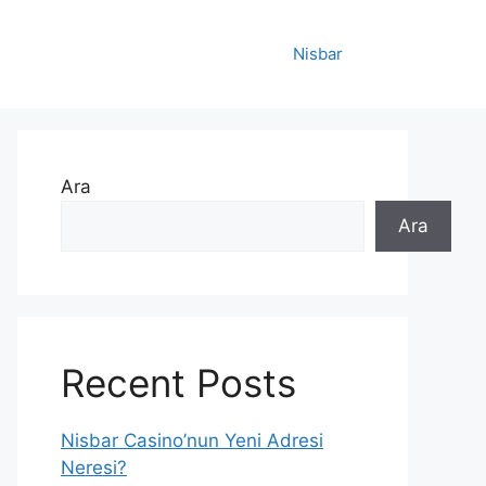
Nisbar
Ara
Ara
Recent Posts
Nisbar Casino’nun Yeni Adresi
Neresi?