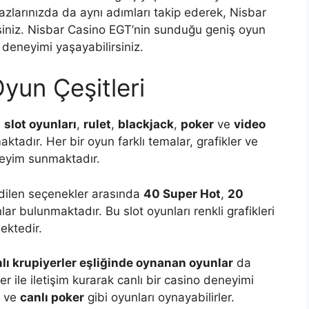
hazlarınızda da aynı adımları takip ederek, Nisbar
siniz. Nisbar Casino EGT’nin sunduğu geniş oyun
n deneyimi yaşayabilirsiniz.
yun Çeşitleri
a
slot oyunları
,
rulet
,
blackjack
,
poker
ve
video
tadır. Her bir oyun farklı temalar, grafikler ve
eneyim sunmaktadır.
edilen seçenekler arasında
40 Super Hot
,
20
lar bulunmaktadır. Bu slot oyunları renkli grafikleri
ektedir.
lı krupiyerler eşliğinde oynanan oyunlar
da
r ile iletişim kurarak canlı bir casino deneyimi
ve
canlı poker
gibi oyunları oynayabilirler.