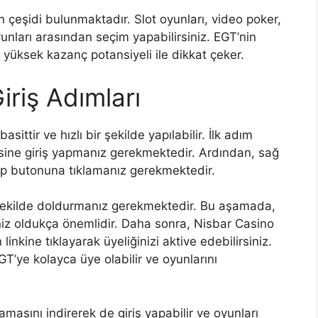
n çeşidi bulunmaktadır. Slot oyunları, video poker,
yunları arasından seçim yapabilirsiniz. EGT’nin
ve yüksek kazanç potansiyeli ile dikkat çeker.
riş Adımları
asittir ve hızlı bir şekilde yapılabilir. İlk adım
sine giriş yapmanız gerekmektedir. Ardından, sağ
ap butonuna tıklamanız gerekmektedir.
r şekilde doldurmanız gerekmektedir. Bu aşamada,
meniz oldukça önemlidir. Daha sonra, Nisbar Casino
inkine tıklayarak üyeliğinizi aktive edebilirsiniz.
T’ye kolayca üye olabilir ve oyunlarını
masını indirerek de giriş yapabilir ve oyunları