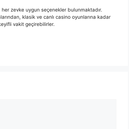
a her zevke uygun seçenekler bulunmaktadır.
nlarından, klasik ve canlı casino oyunlarına kadar
fli vakit geçirebilirler.