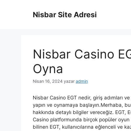
İçeriğe
atla
Nisbar Site Adresi
Nisbar Casino EGT
Oyna
Nisan 16, 2024
yazar
admin
Nisbar Casino EGT nedir, giriş adımları ve o
yapın ve oynamaya başlayın.Merhaba, bu
hakkında detaylı bilgiler vereceğiz. EGT,
Casino platformunda birçok popüler oyun s
bilinen EGT, kullanıcılarına eğlenceli ve 