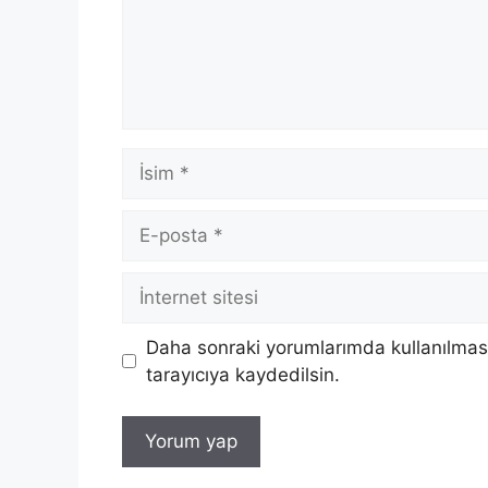
İsim
E-
posta
İnternet
sitesi
Daha sonraki yorumlarımda kullanılması
tarayıcıya kaydedilsin.