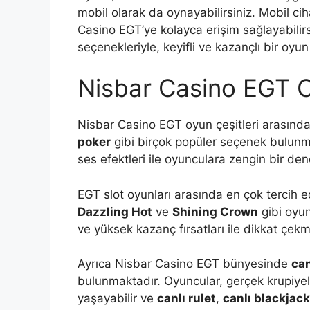
mobil olarak da oynayabilirsiniz. Mobil ci
Casino EGT’ye kolayca erişim sağlayabilir
seçenekleriyle, keyifli ve kazançlı bir oyu
Nisbar Casino EGT O
Nisbar Casino EGT oyun çeşitleri arasınd
poker
gibi birçok popüler seçenek bulunmak
ses efektleri ile oyunculara zengin bir d
EGT slot oyunları arasında en çok tercih 
Dazzling Hot
ve
Shining Crown
gibi oyun
ve yüksek kazanç fırsatları ile dikkat çekm
Ayrıca Nisbar Casino EGT bünyesinde
can
bulunmaktadır. Oyuncular, gerçek krupiyele
yaşayabilir ve
canlı rulet
,
canlı blackjack