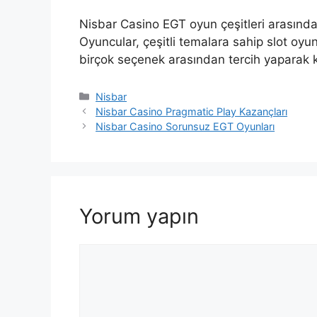
Nisbar Casino EGT oyun çeşitleri arasınd
Oyuncular, çeşitli temalara sahip slot oyu
birçok seçenek arasından tercih yaparak keyi
Kategoriler
Nisbar
Nisbar Casino Pragmatic Play Kazançları
Nisbar Casino Sorunsuz EGT Oyunları
Yorum yapın
Yorum