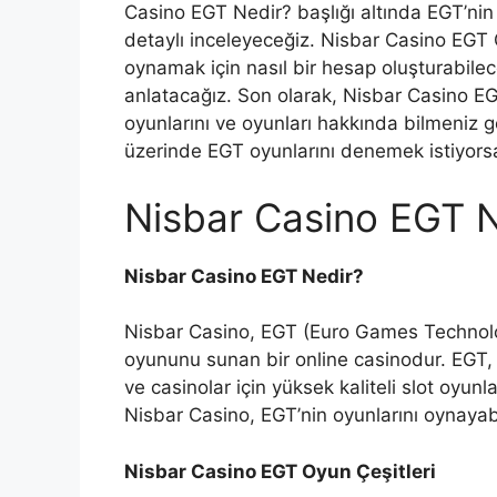
Casino EGT Nedir? başlığı altında EGT’n
detaylı inceleyeceğiz. Nisbar Casino EGT G
oynamak için nasıl bir hesap oluşturabilec
anlatacağız. Son olarak, Nisbar Casino EG
oyunlarını ve oyunları hakkında bilmeniz g
üzerinde EGT oyunlarını denemek istiyorsa
Nisbar Casino EGT N
Nisbar Casino EGT Nedir?
Nisbar Casino, EGT (Euro Games Technology)
oyununu sunan bir online casinodur. EGT, 
ve casinolar için yüksek kaliteli slot oyun
Nisbar Casino, EGT’nin oyunlarını oynayabi
Nisbar Casino EGT Oyun Çeşitleri