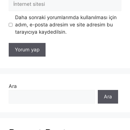
İnternet
sitesi
Daha sonraki yorumlarımda kullanılması için
adım, e-posta adresim ve site adresim bu
tarayıcıya kaydedilsin.
Ara
Ara