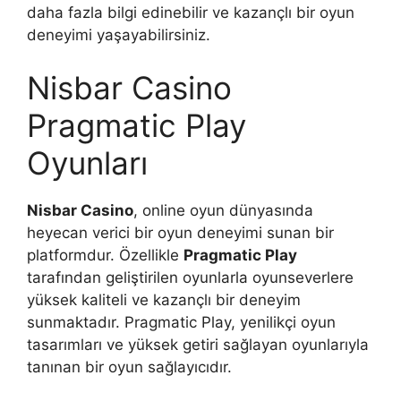
daha fazla bilgi edinebilir ve kazançlı bir oyun
deneyimi yaşayabilirsiniz.
Nisbar Casino
Pragmatic Play
Oyunları
Nisbar Casino
, online oyun dünyasında
heyecan verici bir oyun deneyimi sunan bir
platformdur. Özellikle
Pragmatic Play
tarafından geliştirilen oyunlarla oyunseverlere
yüksek kaliteli ve kazançlı bir deneyim
sunmaktadır. Pragmatic Play, yenilikçi oyun
tasarımları ve yüksek getiri sağlayan oyunlarıyla
tanınan bir oyun sağlayıcıdır.