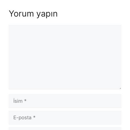
Yorum yapın
Yorum
İsim
E-
posta