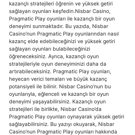
kazançlı stratejileri öğrenin ve yüksek getiri
sağlayan oyunları keşfedin.Nisbar Casino,
Pragmatic Play oyunları ile kazançlı bir oyun
deneyimi sunmaktadır. Bu yazıda, Nisbar
Casino’nun Pragmatic Play oyunlarından nasıl
kazanç elde edebileceğinizi ve yüksek getiri
sağlayan oyunları bulabileceğinizi
öğreneceksiniz. Ayrıca, kazançlı oyun
stratejileriyle oyun deneyiminizi daha da
artırabileceksiniz. Pragmatic Play oyunları,
heyecan verici temaları ve büyük kazanç
potansiyeli ile bilinir. Nisbar Casino’nun bu
oyunlarıyla, eğlenceli ve kazançlı bir oyun
deneyimi yaşayabilirsiniz. Kazançlı oyun
stratejileri ile birlikte, Nisbar Casino’da
Pragmatic Play oyunları oynayarak yüksek getiri
sağlayabilirsiniz. Bu yazıyı okuyarak, Nisbar
Casino’nun Pragmatic Play oyunları hakkında