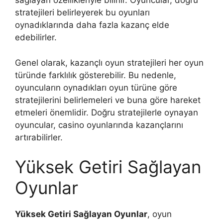
sağlayan özellikleriyle bilinir. Oyuncular, doğru
stratejileri belirleyerek bu oyunları
oynadıklarında daha fazla kazanç elde
edebilirler.
Genel olarak, kazançlı oyun stratejileri her oyun
türünde farklılık gösterebilir. Bu nedenle,
oyuncuların oynadıkları oyun türüne göre
stratejilerini belirlemeleri ve buna göre hareket
etmeleri önemlidir. Doğru stratejilerle oynayan
oyuncular, casino oyunlarında kazançlarını
artırabilirler.
Yüksek Getiri Sağlayan
Oyunlar
Yüksek Getiri Sağlayan Oyunlar
, oyun