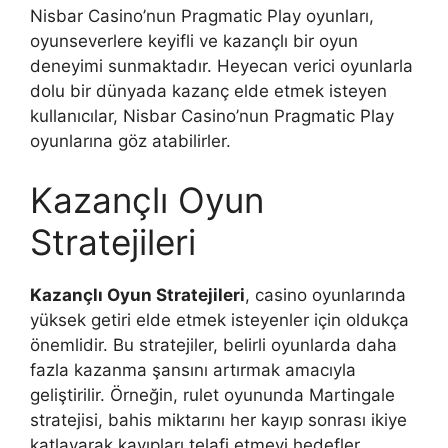
Nisbar Casino’nun Pragmatic Play oyunları,
oyunseverlere keyifli ve kazançlı bir oyun
deneyimi sunmaktadır. Heyecan verici oyunlarla
dolu bir dünyada kazanç elde etmek isteyen
kullanıcılar, Nisbar Casino’nun Pragmatic Play
oyunlarına göz atabilirler.
Kazançlı Oyun
Stratejileri
Kazançlı Oyun Stratejileri
, casino oyunlarında
yüksek getiri elde etmek isteyenler için oldukça
önemlidir. Bu stratejiler, belirli oyunlarda daha
fazla kazanma şansını artırmak amacıyla
geliştirilir. Örneğin, rulet oyununda Martingale
stratejisi, bahis miktarını her kayıp sonrası ikiye
katlayarak kayıpları telafi etmeyi hedefler.