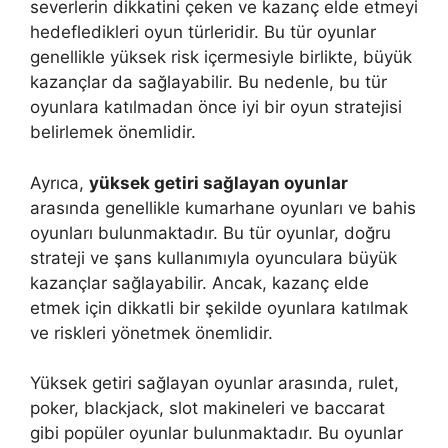
severlerin dikkatini çeken ve kazanç elde etmeyi
hedefledikleri oyun türleridir. Bu tür oyunlar
genellikle yüksek risk içermesiyle birlikte, büyük
kazançlar da sağlayabilir. Bu nedenle, bu tür
oyunlara katılmadan önce iyi bir oyun stratejisi
belirlemek önemlidir.
Ayrıca,
yüksek getiri sağlayan oyunlar
arasında genellikle kumarhane oyunları ve bahis
oyunları bulunmaktadır. Bu tür oyunlar, doğru
strateji ve şans kullanımıyla oyunculara büyük
kazançlar sağlayabilir. Ancak, kazanç elde
etmek için dikkatli bir şekilde oyunlara katılmak
ve riskleri yönetmek önemlidir.
Yüksek getiri sağlayan oyunlar arasında, rulet,
poker, blackjack, slot makineleri ve baccarat
gibi popüler oyunlar bulunmaktadır. Bu oyunlar