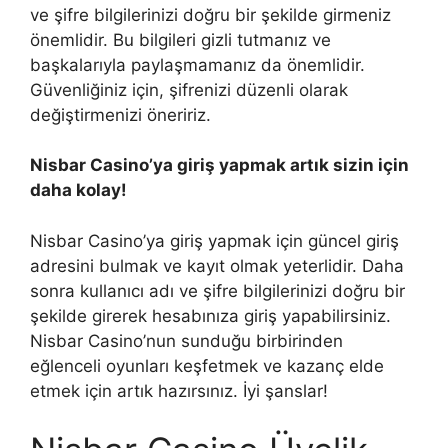
ve şifre bilgilerinizi doğru bir şekilde girmeniz
önemlidir. Bu bilgileri gizli tutmanız ve
başkalarıyla paylaşmamanız da önemlidir.
Güvenliğiniz için, şifrenizi düzenli olarak
değiştirmenizi öneririz.
Nisbar Casino’ya giriş yapmak artık sizin için
daha kolay!
Nisbar Casino’ya giriş yapmak için güncel giriş
adresini bulmak ve kayıt olmak yeterlidir. Daha
sonra kullanıcı adı ve şifre bilgilerinizi doğru bir
şekilde girerek hesabınıza giriş yapabilirsiniz.
Nisbar Casino’nun sunduğu birbirinden
eğlenceli oyunları keşfetmek ve kazanç elde
etmek için artık hazırsınız. İyi şanslar!