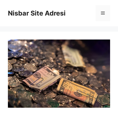
İçeriğe
atla
Nisbar Site Adresi
Menü