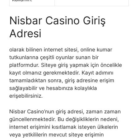
Nisbar Casino Giriş
Adresi
olarak bilinen internet sitesi, online kumar
tutkunlarına çeşitli oyunlar sunan bir
platformdur. Siteye giriş yapmak için öncelikle
kayıt olmanız gerekmektedir. Kayıt adımını
tamamladıktan sonra, giriş adresine erişim
sağlayabilir ve hesabınıza kolaylıkla
erişebilirsiniz.
Nisbar Casino’nun giriş adresi, zaman zaman
güncellenmektedir. Bu değişikliklerin nedeni,
internet erişimini kısıtlamak isteyen ülkelerin
veya yetkililerin mevcut siteye erişimin