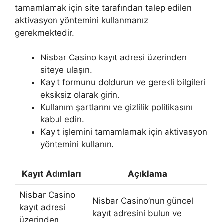
tamamlamak için site tarafından talep edilen
aktivasyon yöntemini kullanmanız
gerekmektedir.
Nisbar Casino kayıt adresi üzerinden
siteye ulaşın.
Kayıt formunu doldurun ve gerekli bilgileri
eksiksiz olarak girin.
Kullanım şartlarını ve gizlilik politikasını
kabul edin.
Kayıt işlemini tamamlamak için aktivasyon
yöntemini kullanın.
Kayıt Adımları
Açıklama
Nisbar Casino
Nisbar Casino’nun güncel
kayıt adresi
kayıt adresini bulun ve
üzerinden