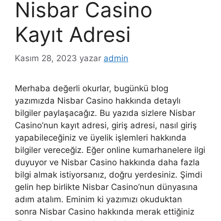
Nisbar Casino
Kayıt Adresi
Kasım 28, 2023
yazar
admin
Merhaba değerli okurlar, bugünkü blog
yazımızda Nisbar Casino hakkında detaylı
bilgiler paylaşacağız. Bu yazıda sizlere Nisbar
Casino’nun kayıt adresi, giriş adresi, nasıl giriş
yapabileceğiniz ve üyelik işlemleri hakkında
bilgiler vereceğiz. Eğer online kumarhanelere ilgi
duyuyor ve Nisbar Casino hakkında daha fazla
bilgi almak istiyorsanız, doğru yerdesiniz. Şimdi
gelin hep birlikte Nisbar Casino’nun dünyasına
adım atalım. Eminim ki yazımızı okuduktan
sonra Nisbar Casino hakkında merak ettiğiniz