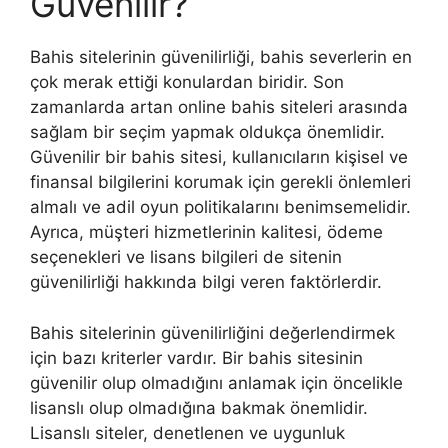
Güvenilir?
Bahis sitelerinin güvenilirliği, bahis severlerin en
çok merak ettiği konulardan biridir. Son
zamanlarda artan online bahis siteleri arasında
sağlam bir seçim yapmak oldukça önemlidir.
Güvenilir bir bahis sitesi, kullanıcıların kişisel ve
finansal bilgilerini korumak için gerekli önlemleri
almalı ve adil oyun politikalarını benimsemelidir.
Ayrıca, müşteri hizmetlerinin kalitesi, ödeme
seçenekleri ve lisans bilgileri de sitenin
güvenilirliği hakkında bilgi veren faktörlerdir.
Bahis sitelerinin güvenilirliğini değerlendirmek
için bazı kriterler vardır. Bir bahis sitesinin
güvenilir olup olmadığını anlamak için öncelikle
lisanslı olup olmadığına bakmak önemlidir.
Lisanslı siteler, denetlenen ve uygunluk