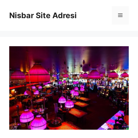
İçeriğe
atla
Nisbar Site Adresi
Menü