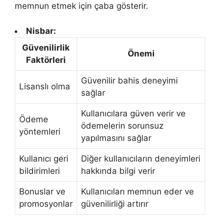
memnun etmek için çaba gösterir.
Nisbar:
Güvenilirlik
Önemi
Faktörleri
Güvenilir bahis deneyimi
Lisanslı olma
sağlar
Kullanıcılara güven verir ve
Ödeme
ödemelerin sorunsuz
yöntemleri
yapılmasını sağlar
Kullanıcı geri
Diğer kullanıcıların deneyimleri
bildirimleri
hakkında bilgi verir
Bonuslar ve
Kullanıcıları memnun eder ve
promosyonlar
güvenilirliği artırır