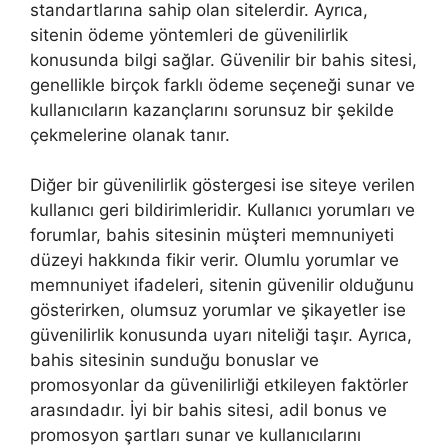
standartlarına sahip olan sitelerdir. Ayrıca,
sitenin ödeme yöntemleri de güvenilirlik
konusunda bilgi sağlar. Güvenilir bir bahis sitesi,
genellikle birçok farklı ödeme seçeneği sunar ve
kullanıcıların kazançlarını sorunsuz bir şekilde
çekmelerine olanak tanır.
Diğer bir güvenilirlik göstergesi ise siteye verilen
kullanıcı geri bildirimleridir. Kullanıcı yorumları ve
forumlar, bahis sitesinin müşteri memnuniyeti
düzeyi hakkında fikir verir. Olumlu yorumlar ve
memnuniyet ifadeleri, sitenin güvenilir olduğunu
gösterirken, olumsuz yorumlar ve şikayetler ise
güvenilirlik konusunda uyarı niteliği taşır. Ayrıca,
bahis sitesinin sunduğu bonuslar ve
promosyonlar da güvenilirliği etkileyen faktörler
arasındadır. İyi bir bahis sitesi, adil bonus ve
promosyon şartları sunar ve kullanıcılarını