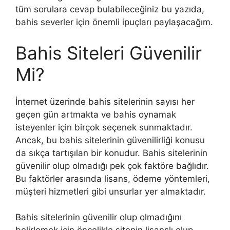
tüm sorulara cevap bulabileceğiniz bu yazıda,
bahis severler için önemli ipuçları paylaşacağım.
Bahis Siteleri Güvenilir
Mi?
İnternet üzerinde bahis sitelerinin sayısı her
geçen gün artmakta ve bahis oynamak
isteyenler için birçok seçenek sunmaktadır.
Ancak, bu bahis sitelerinin güvenilirliği konusu
da sıkça tartışılan bir konudur. Bahis sitelerinin
güvenilir olup olmadığı pek çok faktöre bağlıdır.
Bu faktörler arasında lisans, ödeme yöntemleri,
müşteri hizmetleri gibi unsurlar yer almaktadır.
Bahis sitelerinin güvenilir olup olmadığını