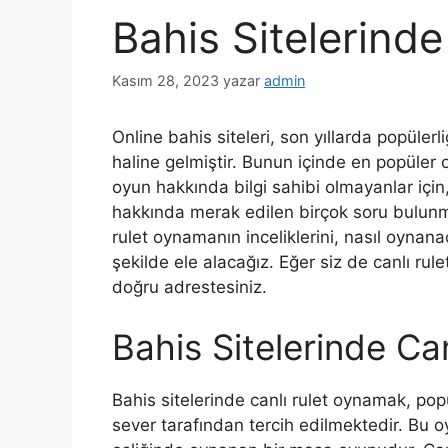
Bahis Sitelerind
Kasım 28, 2023
yazar
admin
Online bahis siteleri, son yıllarda popüler
haline gelmiştir. Bunun içinde en popüler 
oyun hakkında bilgi sahibi olmayanlar için
hakkında merak edilen birçok soru bulunma
rulet oynamanın inceliklerini, nasıl oynanac
şekilde ele alacağız. Eğer siz de canlı rul
doğru adrestesiniz.
Bahis Sitelerinde Ca
Bahis sitelerinde canlı rulet oynamak, po
sever tarafından tercih edilmektedir. Bu o