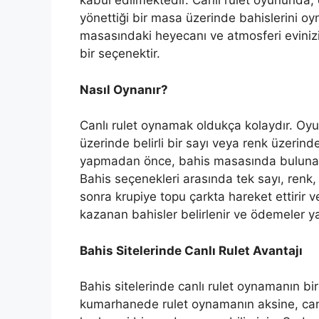
kabul edilmektedir. Canlı rulet oyununda, 
yönettiği bir masa üzerinde bahislerini o
masasındaki heyecanı ve atmosferi evini
bir seçenektir.
Nasıl Oynanır?
Canlı rulet oynamak oldukça kolaydır. Oyu
üzerinde belirli bir sayı veya renk üzerin
yapmadan önce, bahis masasında bulunan f
Bahis seçenekleri arasında tek sayı, renk,
sonra krupiye topu çarkta hareket ettirir
kazanan bahisler belirlenir ve ödemeler yap
Bahis Sitelerinde Canlı Rulet Avantajı
Bahis sitelerinde canlı rulet oynamanın bir
kumarhanede rulet oynamanın aksine, can