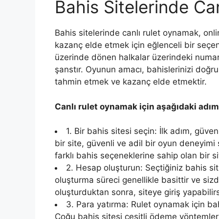
Bahis Sitelerinde Can
Bahis sitelerinde canlı rulet oynamak, on
kazanç elde etmek için eğlenceli bir seçene
üzerinde dönen halkalar üzerindeki numar
şanstır. Oyunun amacı, bahislerinizi doğru
tahmin etmek ve kazanç elde etmektir.
Canlı rulet oynamak için aşağıdaki adımla
1. Bir bahis sitesi seçin: İlk adım, güveni
bir site, güvenli ve adil bir oyun deneyimi
farklı bahis seçeneklerine sahip olan bir s
2. Hesap oluşturun: Seçtiğiniz bahis s
oluşturma süreci genellikle basittir ve sizde
oluşturduktan sonra, siteye giriş yapabilirs
3. Para yatırma: Rulet oynamak için ba
Çoğu bahis sitesi çeşitli ödeme yöntemleri