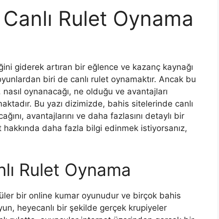
e Canlı Rulet Oynama
liğini giderek artıran bir eğlence ve kazanç kaynağı
oyunlardan biri de canlı rulet oynamaktır. Ancak bu
, nasıl oynanacağı, ne olduğu ve avantajları
ktadır. Bu yazı dizimizde, bahis sitelerinde canlı
ağını, avantajlarını ve daha fazlasını detaylı bir
et hakkında daha fazla bilgi edinmek istiyorsanız,
nlı Rulet Oynama
püler bir online kumar oyunudur ve birçok bahis
yun, heyecanlı bir şekilde gerçek krupiyeler