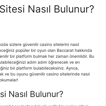
Sitesi Nasıl Bulunur?
 sizlere güvenilir casino sitelerini nasıl
leceğiniz popüler bir oyun olan Baccarat hakkında
nilir bir platform bulmak her zaman önemlidir. Bu
l bulabileceğinizi adım adım öğrenecek ve en
ğiniz bir platform bulabileceksiniz. Ayrıca,
 ve bu oyunu güvenilir casino sitelerinde nasıl
 okumalar!
si Nasıl Bulunur?