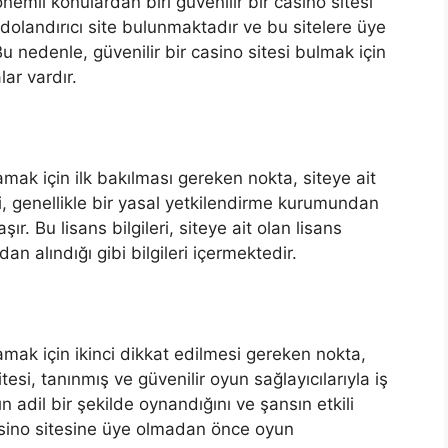
emli konulardan biri güvenilir bir casino sitesi
dolandırıcı site bulunmaktadır ve bu sitelere üye
Bu nedenle, güvenilir bir casino sitesi bulmak için
ar vardır.
amak için ilk bakılması gereken nokta, siteye ait
tesi, genellikle bir yasal yetkilendirme kurumundan
aşır. Bu lisans bilgileri, siteye ait olan lisans
 alındığı gibi bilgileri içermektedir.
amak için ikinci dikkat edilmesi gereken nokta,
itesi, tanınmış ve güvenilir oyun sağlayıcılarıyla iş
ın adil bir şekilde oynandığını ve şansın etkili
asino sitesine üye olmadan önce oyun