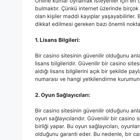
Online kumar oynamak isteyenler için en ön
bulmaktır. Çünkü internet üzerinde birçok 
olan kişiler maddi kayıplar yaşayabilirler. 
dikkat edilmesi gereken bazı önemli noktal
1. Lisans Bilgileri:
Bir casino sitesinin güvenilir olduğunu anl
lisans bilgileridir. Güvenilir bir casino si
aldığı lisans bilgilerini açık bir şekilde payl
numarası ve hangi yetkilendirme kurumundan
2. Oyun Sağlayıcıları:
Bir casino sitesinin güvenilir olduğunu anl
oyun sağlayıcılarıdır. Güvenilir bir casino s
birliği yapar. Bu oyun sağlayıcıları, oyunlar
olduğunu garanti eder. Bu nedenle, bir c