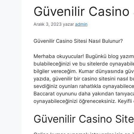
Güvenilir Casino 
Aralık 3, 2023
yazar
admin
Güvenilir Casino Sitesi Nasıl Bulunur?
Merhaba okuyucular! Bugünkü blog yazımızda
bulabileceğinizi ve bu sitelerde oynayabi
bilgiler vereceğim. Kumar dünyasında güve
yazıda, güvenilir bir casino sitesini nası
sevdiğiniz oyunları rahatlıkla oynayabilece
Baccarat oyununu daha yakından tanıyacak
oynayabileceğinizi öğreneceksiniz. Keyifli
Güvenilir Casino Site