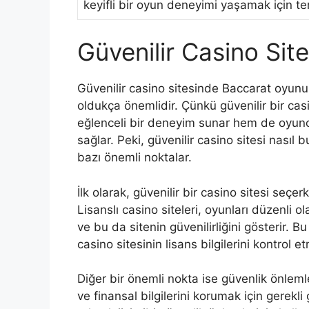
keyifli bir oyun deneyimi yaşamak için te
Güvenilir Casino Sit
Güvenilir casino sitesinde Baccarat oyun
oldukça önemlidir. Çünkü güvenilir bir c
eğlenceli bir deneyim sunar hem de oyunc
sağlar. Peki, güvenilir casino sitesi nası
bazı önemli noktalar.
İlk olarak, güvenilir bir casino sitesi seçe
Lisanslı casino siteleri, oyunları düzenli ol
ve bu da sitenin güvenilirliğini gösterir.
casino sitesinin lisans bilgilerini kontrol 
Diğer bir önemli nokta ise güvenlik önlemler
ve finansal bilgilerini korumak için gerekli