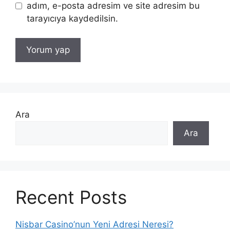
adım, e-posta adresim ve site adresim bu
tarayıcıya kaydedilsin.
Ara
Ara
Recent Posts
Nisbar Casino’nun Yeni Adresi Neresi?