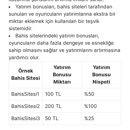
Yatırım bonusları, bahis siteleri tarafından
sunulan ve oyuncuların yatırımlarına ekstra bir
miktar eklemek için kullanılan bir teşvik
sistemidir.
Bahis sitelerindeki yatırım bonusları,
oyuncuların daha fazla dengeye ve esnekliğe
sahip olmasını sağlar ve yatırımlarını artırmasına
yardımcı olur.
Yatırım
Yatırım
Örnek
Bonusu
Bonusu
Bahis Sitesi
Miktarı
Nispeti
BahisSitesi1
100 TL
%50
BahisSitesi2
200 TL
%100
BahisSitesi3
50 TL
%25