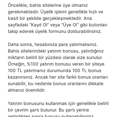
Öncelikle, bahis sitelerine üye olmanız
gerekmektedir. Üyelik işlemi genellikle hızlı ve
basit bir şekilde gerçekleşmektedir. Ana
sayfadaki “Kayıt Ol” veya “Üye Ol” gibi butonları
takip ederek üyelik formunu doldurabilirsiniz.
Daha sonra, hesabınıza para yatırmalısınız.
Bahis sitelerindeki yatırım bonusu, yatırdığınız
miktarın belirli bir yüzdesi olarak size sunulur.
Örneğin, %100 yatırım bonusu veren bir siteye
100 TL yatırmanız durumunda 100 TL bonus
kazanırsınız. Ancak her site farklı bonus oranları
sunabilir, bu nedenle bonus oranlarını dikkate
almanız önemlidir.
Yatırım bonusunu kullanmak için genellikle belirli
bir çevrim şartı bulunur. Bu şartı yerine
getirdikten sonra bonusu kullanabilirsiniz.