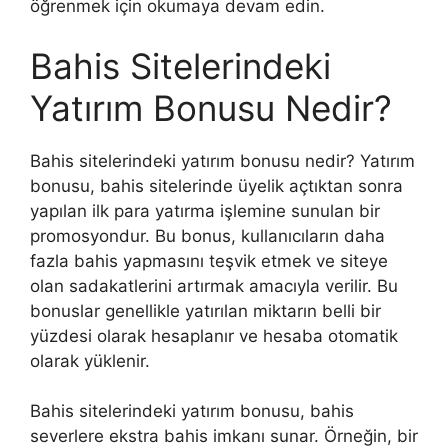
öğrenmek için okumaya devam edin.
Bahis Sitelerindeki
Yatırım Bonusu Nedir?
Bahis sitelerindeki yatırım bonusu nedir? Yatırım
bonusu, bahis sitelerinde üyelik açtıktan sonra
yapılan ilk para yatırma işlemine sunulan bir
promosyondur. Bu bonus, kullanıcıların daha
fazla bahis yapmasını teşvik etmek ve siteye
olan sadakatlerini artırmak amacıyla verilir. Bu
bonuslar genellikle yatırılan miktarın belli bir
yüzdesi olarak hesaplanır ve hesaba otomatik
olarak yüklenir.
Bahis sitelerindeki yatırım bonusu, bahis
severlere ekstra bahis imkanı sunar. Örneğin, bir