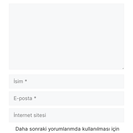
Yorum
İsim
E-
posta
İnternet
sitesi
Daha sonraki yorumlarımda kullanılması için