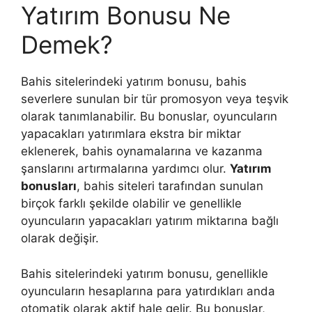
Yatırım Bonusu Ne
Demek?
Bahis sitelerindeki yatırım bonusu, bahis
severlere sunulan bir tür promosyon veya teşvik
olarak tanımlanabilir. Bu bonuslar, oyuncuların
yapacakları yatırımlara ekstra bir miktar
eklenerek, bahis oynamalarına ve kazanma
şanslarını artırmalarına yardımcı olur.
Yatırım
bonusları
, bahis siteleri tarafından sunulan
birçok farklı şekilde olabilir ve genellikle
oyuncuların yapacakları yatırım miktarına bağlı
olarak değişir.
Bahis sitelerindeki yatırım bonusu, genellikle
oyuncuların hesaplarına para yatırdıkları anda
otomatik olarak aktif hale gelir. Bu bonuslar,