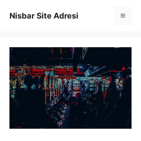
İçeriğe
atla
Nisbar Site Adresi
Menü