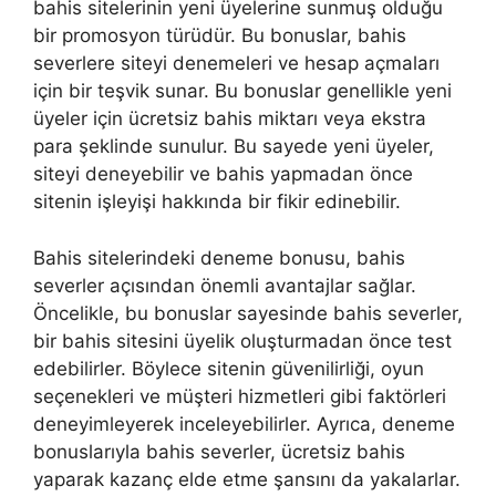
bahis sitelerinin yeni üyelerine sunmuş olduğu
bir promosyon türüdür. Bu bonuslar, bahis
severlere siteyi denemeleri ve hesap açmaları
için bir teşvik sunar. Bu bonuslar genellikle yeni
üyeler için ücretsiz bahis miktarı veya ekstra
para şeklinde sunulur. Bu sayede yeni üyeler,
siteyi deneyebilir ve bahis yapmadan önce
sitenin işleyişi hakkında bir fikir edinebilir.
Bahis sitelerindeki deneme bonusu, bahis
severler açısından önemli avantajlar sağlar.
Öncelikle, bu bonuslar sayesinde bahis severler,
bir bahis sitesini üyelik oluşturmadan önce test
edebilirler. Böylece sitenin güvenilirliği, oyun
seçenekleri ve müşteri hizmetleri gibi faktörleri
deneyimleyerek inceleyebilirler. Ayrıca, deneme
bonuslarıyla bahis severler, ücretsiz bahis
yaparak kazanç elde etme şansını da yakalarlar.