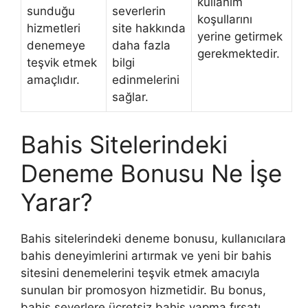
kullanım
sunduğu
severlerin
koşullarını
hizmetleri
site hakkında
yerine getirmek
denemeye
daha fazla
gerekmektedir.
teşvik etmek
bilgi
amaçlıdır.
edinmelerini
sağlar.
Bahis Sitelerindeki
Deneme Bonusu Ne İşe
Yarar?
Bahis sitelerindeki deneme bonusu, kullanıcılara
bahis deneyimlerini artırmak ve yeni bir bahis
sitesini denemelerini teşvik etmek amacıyla
sunulan bir promosyon hizmetidir. Bu bonus,
bahis severlere ücretsiz bahis yapma fırsatı