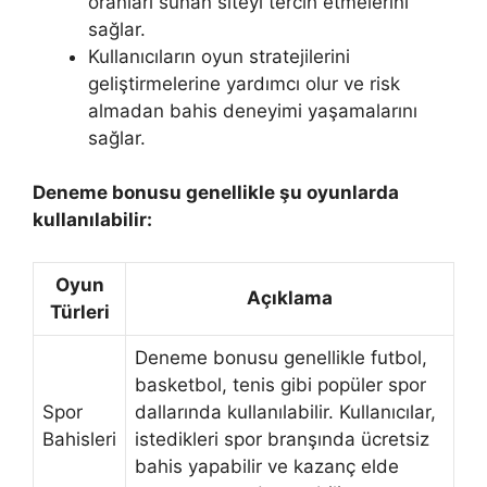
oranları sunan siteyi tercih etmelerini
sağlar.
Kullanıcıların oyun stratejilerini
geliştirmelerine yardımcı olur ve risk
almadan bahis deneyimi yaşamalarını
sağlar.
Deneme bonusu genellikle şu oyunlarda
kullanılabilir:
Oyun
Açıklama
Türleri
Deneme bonusu genellikle futbol,
basketbol, tenis gibi popüler spor
Spor
dallarında kullanılabilir. Kullanıcılar,
Bahisleri
istedikleri spor branşında ücretsiz
bahis yapabilir ve kazanç elde