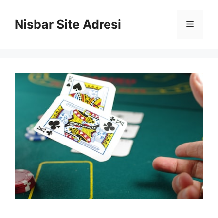
İçeriğe
atla
Nisbar Site Adresi
Menü