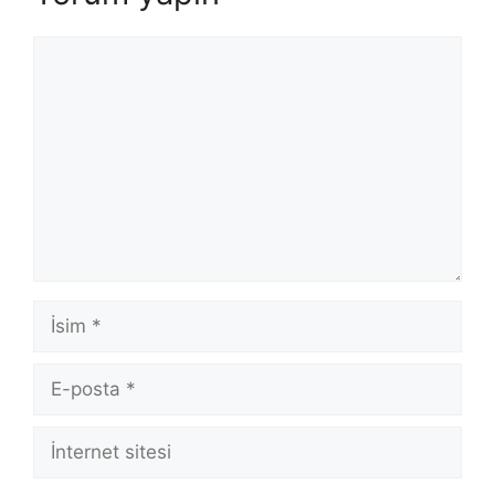
Yorum
İsim
E-
posta
İnternet
sitesi