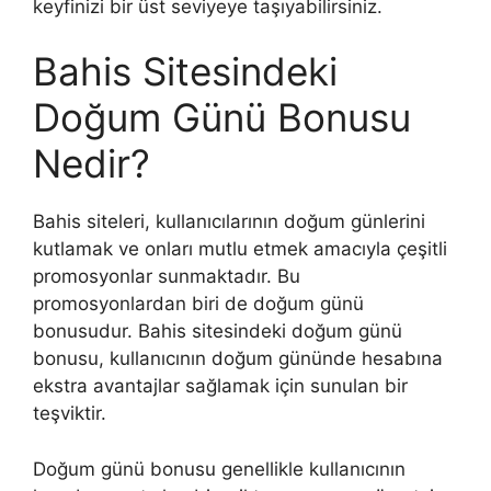
keyfinizi bir üst seviyeye taşıyabilirsiniz.
Bahis Sitesindeki
Doğum Günü Bonusu
Nedir?
Bahis siteleri, kullanıcılarının doğum günlerini
kutlamak ve onları mutlu etmek amacıyla çeşitli
promosyonlar sunmaktadır. Bu
promosyonlardan biri de doğum günü
bonusudur. Bahis sitesindeki doğum günü
bonusu, kullanıcının doğum gününde hesabına
ekstra avantajlar sağlamak için sunulan bir
teşviktir.
Doğum günü bonusu genellikle kullanıcının