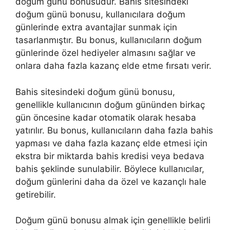
doğum günü bonusudur. Bahis sitesindeki
doğum günü bonusu, kullanıcılara doğum
günlerinde extra avantajlar sunmak için
tasarlanmıştır. Bu bonus, kullanıcıların doğum
günlerinde özel hediyeler almasını sağlar ve
onlara daha fazla kazanç elde etme fırsatı verir.
Bahis sitesindeki doğum günü bonusu,
genellikle kullanıcının doğum gününden birkaç
gün öncesine kadar otomatik olarak hesaba
yatırılır. Bu bonus, kullanıcıların daha fazla bahis
yapması ve daha fazla kazanç elde etmesi için
ekstra bir miktarda bahis kredisi veya bedava
bahis şeklinde sunulabilir. Böylece kullanıcılar,
doğum günlerini daha da özel ve kazançlı hale
getirebilir.
Doğum günü bonusu almak için genellikle belirli