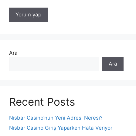
Ara
Ara
Recent Posts
Nisbar Casino’nun Yeni Adresi Neresi?
Nisbar Casino Giriş Yaparken Hata Veriyor