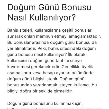
Doğum Günü Bonusu
Nasıl Kullanılıyor?
Bahis siteleri, kullanıcılarına çeşitli bonuslar
sunarak onları memnun etmeyi amaçlamaktadır.
Bu bonuslar arasında doğum günü bonusu da
yer almaktadır. Peki, bahis sitesindeki doğum
günü bonusu nasıl kullanılıyor? İlk olarak,
kullanıcının doğum günü tarihini siteye
kaydetmesi gerekmektedir. Genellikle üyelik
aşamasında veya hesap ayarları bölümünde
doğum günü bilgisi istenir. Doğum günü
bonusundan yararlanmak isteyen kullanıcı, bu
bilgiyi doğru bir şekilde girmelidir.
Doğum günü bonusunu kullanmak için,