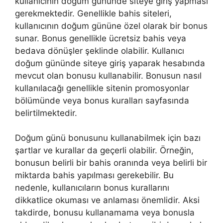
kullanıcının doğum gününde siteye giriş yapması
gerekmektedir. Genellikle bahis siteleri,
kullanıcının doğum gününe özel olarak bir bonus
sunar. Bonus genellikle ücretsiz bahis veya
bedava dönüşler şeklinde olabilir. Kullanıcı
doğum gününde siteye giriş yaparak hesabında
mevcut olan bonusu kullanabilir. Bonusun nasıl
kullanılacağı genellikle sitenin promosyonlar
bölümünde veya bonus kuralları sayfasında
belirtilmektedir.
Doğum günü bonusunu kullanabilmek için bazı
şartlar ve kurallar da geçerli olabilir. Örneğin,
bonusun belirli bir bahis oranında veya belirli bir
miktarda bahis yapılması gerekebilir. Bu
nedenle, kullanıcıların bonus kurallarını
dikkatlice okuması ve anlaması önemlidir. Aksi
takdirde, bonusu kullanamama veya bonusla