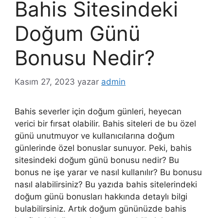
Bahis Sitesindeki
Doğum Günü
Bonusu Nedir?
Kasım 27, 2023
yazar
admin
Bahis severler için doğum günleri, heyecan
verici bir fırsat olabilir. Bahis siteleri de bu özel
günü unutmuyor ve kullanıcılarına doğum
günlerinde özel bonuslar sunuyor. Peki, bahis
sitesindeki doğum günü bonusu nedir? Bu
bonus ne işe yarar ve nasıl kullanılır? Bu bonusu
nasıl alabilirsiniz? Bu yazıda bahis sitelerindeki
doğum günü bonusları hakkında detaylı bilgi
bulabilirsiniz. Artık doğum gününüzde bahis