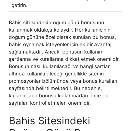
getirin.
Bahis sitesindeki doğum günü bonusunu
kullanmak oldukça kolaydır. Her kullanıcının
doğum gününe özel olarak sunulan bu bonus,
bahis oynamak isteyenler için ek bir avantaj
sağlamaktadır. Ancak, bonusun kullanım
şartlarına ve kurallarına dikkat etmek önemlidir.
Bonusun nasıl kullanılacağı ve hangi şartlar
altında kullanılabileceği genellikle sitenin
promosyonlar bölümünde veya bonus kuralları
sayfasında belirtilmektedir. Bu nedenle,
kullanıcıların bonusu kullanmadan önce bu
sayfaları kontrol etmeleri önemlidir.
Bahis Sitesindeki