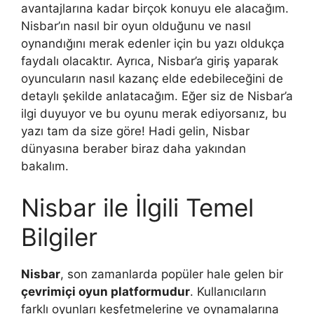
avantajlarına kadar birçok konuyu ele alacağım.
Nisbar’ın nasıl bir oyun olduğunu ve nasıl
oynandığını merak edenler için bu yazı oldukça
faydalı olacaktır. Ayrıca, Nisbar’a giriş yaparak
oyuncuların nasıl kazanç elde edebileceğini de
detaylı şekilde anlatacağım. Eğer siz de Nisbar’a
ilgi duyuyor ve bu oyunu merak ediyorsanız, bu
yazı tam da size göre! Hadi gelin, Nisbar
dünyasına beraber biraz daha yakından
bakalım.
Nisbar ile İlgili Temel
Bilgiler
Nisbar
, son zamanlarda popüler hale gelen bir
çevrimiçi oyun platformudur
. Kullanıcıların
farklı oyunları keşfetmelerine ve oynamalarına