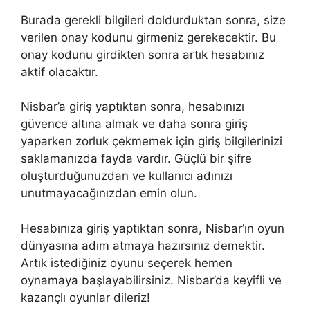
Burada gerekli bilgileri doldurduktan sonra, size
verilen onay kodunu girmeniz gerekecektir. Bu
onay kodunu girdikten sonra artık hesabınız
aktif olacaktır.
Nisbar’a giriş yaptıktan sonra, hesabınızı
güvence altına almak ve daha sonra giriş
yaparken zorluk çekmemek için giriş bilgilerinizi
saklamanızda fayda vardır. Güçlü bir şifre
oluşturduğunuzdan ve kullanıcı adınızı
unutmayacağınızdan emin olun.
Hesabınıza giriş yaptıktan sonra, Nisbar’ın oyun
dünyasına adım atmaya hazırsınız demektir.
Artık istediğiniz oyunu seçerek hemen
oynamaya başlayabilirsiniz. Nisbar’da keyifli ve
kazançlı oyunlar dileriz!