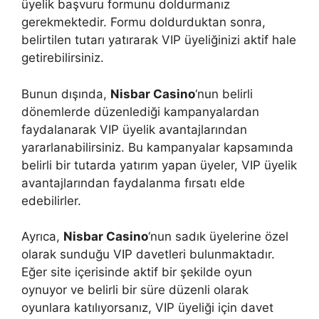
üyelik başvuru formunu doldurmanız
gerekmektedir. Formu doldurduktan sonra,
belirtilen tutarı yatırarak VIP üyeliğinizi aktif hale
getirebilirsiniz.
Bunun dışında,
Nisbar Casino
‘nun belirli
dönemlerde düzenlediği kampanyalardan
faydalanarak VIP üyelik avantajlarından
yararlanabilirsiniz. Bu kampanyalar kapsamında
belirli bir tutarda yatırım yapan üyeler, VIP üyelik
avantajlarından faydalanma fırsatı elde
edebilirler.
Ayrıca,
Nisbar Casino
‘nun sadık üyelerine özel
olarak sunduğu VIP davetleri bulunmaktadır.
Eğer site içerisinde aktif bir şekilde oyun
oynuyor ve belirli bir süre düzenli olarak
oyunlara katılıyorsanız, VIP üyeliği için davet