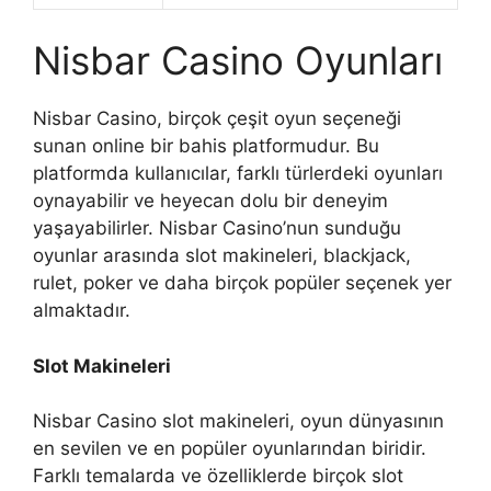
Nisbar Casino Oyunları
Nisbar Casino, birçok çeşit oyun seçeneği
sunan online bir bahis platformudur. Bu
platformda kullanıcılar, farklı türlerdeki oyunları
oynayabilir ve heyecan dolu bir deneyim
yaşayabilirler. Nisbar Casino’nun sunduğu
oyunlar arasında slot makineleri, blackjack,
rulet, poker ve daha birçok popüler seçenek yer
almaktadır.
Slot Makineleri
Nisbar Casino slot makineleri, oyun dünyasının
en sevilen ve en popüler oyunlarından biridir.
Farklı temalarda ve özelliklerde birçok slot