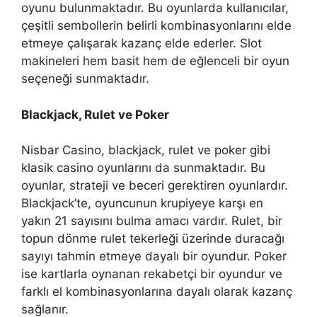
oyunu bulunmaktadır. Bu oyunlarda kullanıcılar,
çeşitli sembollerin belirli kombinasyonlarını elde
etmeye çalışarak kazanç elde ederler. Slot
makineleri hem basit hem de eğlenceli bir oyun
seçeneği sunmaktadır.
Blackjack, Rulet ve Poker
Nisbar Casino, blackjack, rulet ve poker gibi
klasik casino oyunlarını da sunmaktadır. Bu
oyunlar, strateji ve beceri gerektiren oyunlardır.
Blackjack’te, oyuncunun krupiyeye karşı en
yakın 21 sayısını bulma amacı vardır. Rulet, bir
topun dönme rulet tekerleği üzerinde duracağı
sayıyı tahmin etmeye dayalı bir oyundur. Poker
ise kartlarla oynanan rekabetçi bir oyundur ve
farklı el kombinasyonlarına dayalı olarak kazanç
sağlanır.