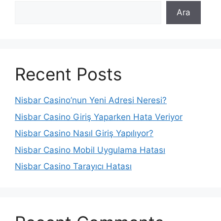
Ara
Recent Posts
Nisbar Casino’nun Yeni Adresi Neresi?
Nisbar Casino Giriş Yaparken Hata Veriyor
Nisbar Casino Nasıl Giriş Yapılıyor?
Nisbar Casino Mobil Uygulama Hatası
Nisbar Casino Tarayıcı Hatası