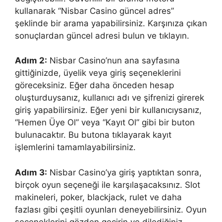
kullanarak “Nisbar Casino güncel adres”
şeklinde bir arama yapabilirsiniz. Karşınıza çıkan
sonuçlardan güncel adresi bulun ve tıklayın.
Adım 2:
Nisbar Casino’nun ana sayfasına
gittiğinizde, üyelik veya giriş seçeneklerini
göreceksiniz. Eğer daha önceden hesap
oluşturduysanız, kullanıcı adı ve şifrenizi girerek
giriş yapabilirsiniz. Eğer yeni bir kullanıcıysanız,
“Hemen Üye Ol” veya “Kayıt Ol” gibi bir buton
bulunacaktır. Bu butona tıklayarak kayıt
işlemlerini tamamlayabilirsiniz.
Adım 3:
Nisbar Casino’ya giriş yaptıktan sonra,
birçok oyun seçeneği ile karşılaşacaksınız. Slot
makineleri, poker, blackjack, rulet ve daha
fazlası gibi çeşitli oyunları deneyebilirsiniz. Oyun
seçeneklerini gözden geçirin ve dilediğiniz