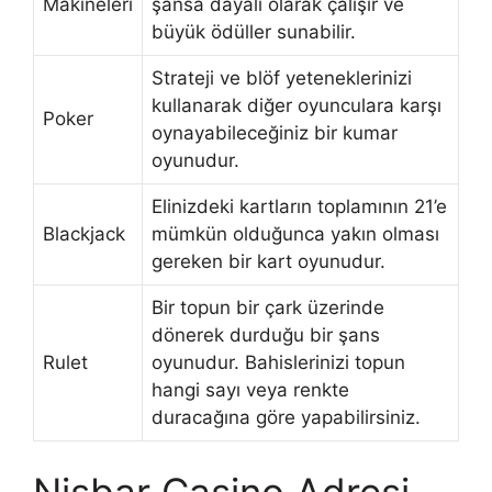
Makineleri
şansa dayalı olarak çalışır ve
büyük ödüller sunabilir.
Strateji ve blöf yeteneklerinizi
kullanarak diğer oyunculara karşı
Poker
oynayabileceğiniz bir kumar
oyunudur.
Elinizdeki kartların toplamının 21’e
Blackjack
mümkün olduğunca yakın olması
gereken bir kart oyunudur.
Bir topun bir çark üzerinde
dönerek durduğu bir şans
Rulet
oyunudur. Bahislerinizi topun
hangi sayı veya renkte
duracağına göre yapabilirsiniz.