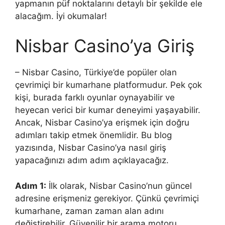
yapmanın püf noktalarını detaylı bir şekilde ele
alacağım. İyi okumalar!
Nisbar Casino’ya Giriş
– Nisbar Casino, Türkiye’de popüler olan
çevrimiçi bir kumarhane platformudur. Pek çok
kişi, burada farklı oyunlar oynayabilir ve
heyecan verici bir kumar deneyimi yaşayabilir.
Ancak, Nisbar Casino’ya erişmek için doğru
adımları takip etmek önemlidir. Bu blog
yazısında, Nisbar Casino’ya nasıl giriş
yapacağınızı adım adım açıklayacağız.
Adım 1:
İlk olarak, Nisbar Casino’nun güncel
adresine erişmeniz gerekiyor. Çünkü çevrimiçi
kumarhane, zaman zaman alan adını
değiştirebilir. Güvenilir bir arama motoru