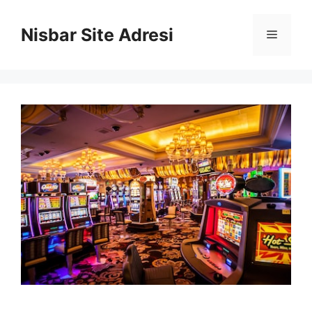
İçeriğe
atla
Nisbar Site Adresi
Menü