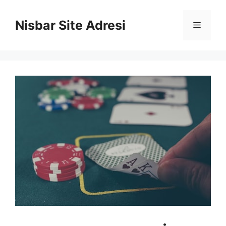
İçeriğe
atla
Nisbar Site Adresi
Menü