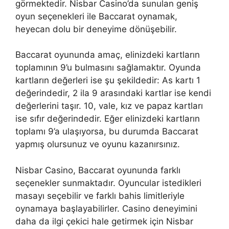
görmektedir. Nisbar Casino’da sunulan geniş
oyun seçenekleri ile Baccarat oynamak,
heyecan dolu bir deneyime dönüşebilir.
Baccarat oyununda amaç, elinizdeki kartların
toplamının 9’u bulmasını sağlamaktır. Oyunda
kartların değerleri ise şu şekildedir: As kartı 1
değerindedir, 2 ila 9 arasındaki kartlar ise kendi
değerlerini taşır. 10, vale, kız ve papaz kartları
ise sıfır değerindedir. Eğer elinizdeki kartların
toplamı 9’a ulaşıyorsa, bu durumda Baccarat
yapmış olursunuz ve oyunu kazanırsınız.
Nisbar Casino, Baccarat oyununda farklı
seçenekler sunmaktadır. Oyuncular istedikleri
masayı seçebilir ve farklı bahis limitleriyle
oynamaya başlayabilirler. Casino deneyimini
daha da ilgi çekici hale getirmek için Nisbar