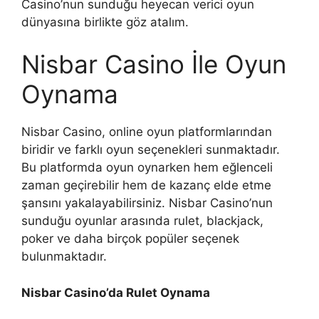
Casino’nun sunduğu heyecan verici oyun
dünyasına birlikte göz atalım.
Nisbar Casino İle Oyun
Oynama
Nisbar Casino, online oyun platformlarından
biridir ve farklı oyun seçenekleri sunmaktadır.
Bu platformda oyun oynarken hem eğlenceli
zaman geçirebilir hem de kazanç elde etme
şansını yakalayabilirsiniz. Nisbar Casino’nun
sunduğu oyunlar arasında rulet, blackjack,
poker ve daha birçok popüler seçenek
bulunmaktadır.
Nisbar Casino’da Rulet Oynama