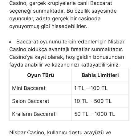
Casino, gerçek krupiyelerle canlı Baccarat
seçeneği sunmaktadır. Bu özellik sayesinde
oyuncular, adeta gerçek bir casinoda
oynuyormuş gibi hissedebilirler.
Baccarat oyununu tercih edenler için Nisbar
Casino oldukça avantajlı fırsatlar sunmaktadır.
Casino’ya kayıt olarak, hoş geldin bonusundan
faydalanabilir ve kazancınızı katlayabilirsiniz.
Oyun Türü
Bahis Limitleri
Mini Baccarat
1 TL – 100 TL
Salon Baccarat
10 TL – 500 TL
Kralların Baccarat’ı
50 TL – 1000 TL
Nisbar Casino, kullanıcı dostu arayüzü ve