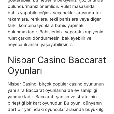
gösterebilir, bu nedenle bakiyenizi göz önünde
bulundurmanız önemlidir. Rulet masasında
bahis yapabileceğiniz seçenekler arasında tek
rakamlara, renklere, tekli bahislere veya diğer
farklı kombinasyonlara bahis yapmak
bulunmaktadır. Bahislerinizi yaparak krupiyenin
rulet çarkını döndürmesini bekleyebilir ve
heyecanlı anları yaşayabilirsiniz.
Nisbar Casino Baccarat
Oyunları
Nisbar Casino, birçok popüler casino oyununun
yanı sıra Baccarat oyunlarına da ev sahipliği
yapmaktadır. Baccarat, şansın ve stratejinin
birleştiği bir kart oyunudur. Bu oyun, dünyanın
dört bir yanındaki oyuncular arasında büyük ilgi