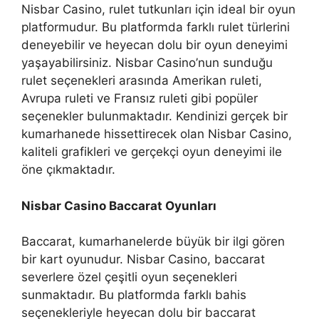
Nisbar Casino, rulet tutkunları için ideal bir oyun
platformudur. Bu platformda farklı rulet türlerini
deneyebilir ve heyecan dolu bir oyun deneyimi
yaşayabilirsiniz. Nisbar Casino’nun sunduğu
rulet seçenekleri arasında Amerikan ruleti,
Avrupa ruleti ve Fransız ruleti gibi popüler
seçenekler bulunmaktadır. Kendinizi gerçek bir
kumarhanede hissettirecek olan Nisbar Casino,
kaliteli grafikleri ve gerçekçi oyun deneyimi ile
öne çıkmaktadır.
Nisbar Casino Baccarat Oyunları
Baccarat, kumarhanelerde büyük bir ilgi gören
bir kart oyunudur. Nisbar Casino, baccarat
severlere özel çeşitli oyun seçenekleri
sunmaktadır. Bu platformda farklı bahis
seçenekleriyle heyecan dolu bir baccarat