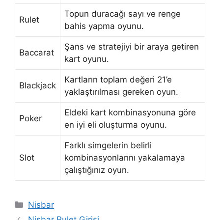
Topun duracağı sayı ve renge
Rulet
bahis yapma oyunu.
Şans ve stratejiyi bir araya getiren
Baccarat
kart oyunu.
Kartların toplam değeri 21’e
Blackjack
yaklaştırılması gereken oyun.
Eldeki kart kombinasyonuna göre
Poker
en iyi eli oluşturma oyunu.
Farklı simgelerin belirli
Slot
kombinasyonlarını yakalamaya
çalıştığınız oyun.
Kategoriler
Nisbar
Nisbar Rulet Girişi