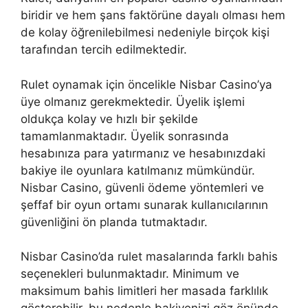
biridir ve hem şans faktörüne dayalı olması hem
de kolay öğrenilebilmesi nedeniyle birçok kişi
tarafından tercih edilmektedir.
Rulet oynamak için öncelikle Nisbar Casino’ya
üye olmanız gerekmektedir. Üyelik işlemi
oldukça kolay ve hızlı bir şekilde
tamamlanmaktadır. Üyelik sonrasında
hesabınıza para yatırmanız ve hesabınızdaki
bakiye ile oyunlara katılmanız mümkündür.
Nisbar Casino, güvenli ödeme yöntemleri ve
şeffaf bir oyun ortamı sunarak kullanıcılarının
güvenliğini ön planda tutmaktadır.
Nisbar Casino’da rulet masalarında farklı bahis
seçenekleri bulunmaktadır. Minimum ve
maksimum bahis limitleri her masada farklılık