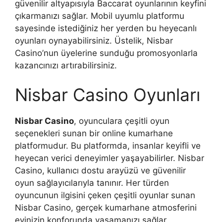
güvenilir altyapısıyla Baccarat oyunlarının keyfini
çıkarmanızı sağlar. Mobil uyumlu platformu
sayesinde istediğiniz her yerden bu heyecanlı
oyunları oynayabilirsiniz. Üstelik, Nisbar
Casino’nun üyelerine sunduğu promosyonlarla
kazancınızı artırabilirsiniz.
Nisbar Casino Oyunları
Nisbar Casino
, oyunculara çeşitli oyun
seçenekleri sunan bir online kumarhane
platformudur. Bu platformda, insanlar keyifli ve
heyecan verici deneyimler yaşayabilirler. Nisbar
Casino, kullanıcı dostu arayüzü ve güvenilir
oyun sağlayıcılarıyla tanınır. Her türden
oyuncunun ilgisini çeken çeşitli oyunlar sunan
Nisbar Casino, gerçek kumarhane atmosferini
evinizin konforunda yaşamanızı sağlar.