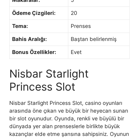
Makaralar:
5
Ödeme Çizgileri:
20
Tema:
Prenses
Bahis Aralığı:
Baştan belirlenmiş
Bonus Özellikler:
Evet
Nisbar Starlight
Princess Slot
Nisbar Starlight Princess Slot, casino oyunları
arasında öne çıkan ve büyük bir heyecan sunan
bir slot oyunudur. Oyunda, renkli ve büyülü bir
dünyada yer alan prenseslerle birlikte büyük
kazançlar elde etme şansına sahipsiniz. Oyunun