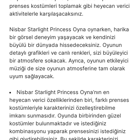
prenses kostümleri toplamak gibi heyecan verici
aktivitelerle karşılaşacaksınız.
Nisbar Starlight Princess Oyna oynarken, harika
bir görsel deneyim yaşayacak ve kendinizi
büyülü bir dünyada hissedeceksiniz. Oyunun
detaylı grafikleri ve canlı renkleri, sizi büyüleyici
bir atmosfere sokacak. Ayrıca, oyunun etkileyici
müziği de size oyunun atmosferine tam olarak
uyum sağlayacak.
Nisbar Starlight Princess Oyna’nın en
heyecan verici özelliklerinden biri, farklı prenses
kostümleriyle karakterinizi özelleştirebilme
imkanı sunmasıdır. Oyunda birbirinden güzel
kostümler bulunmaktadır ve istediğiniz
kombinasyonu yaparak prensesinizi istediğiniz
gibi giydirebilirsiniz. Bu şekilde karakterinizi