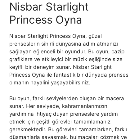
Nisbar Starlight
Princess Oyna
Nisbar Starlight Princess Oyna, güzel
prenseslerin sihirli dünyasına adım atmanızı
sağlayan eğlenceli bir oyundur. Bu oyun, cazip
grafiklere ve etkileyici bir müzik eşliğinde size
keyifli bir deneyim sunar. Nisbar Starlight
Princess Oyna ile fantastik bir dünyada prenses
olmanın hayalini yaşayabilirsiniz.
Bu oyun, farklı seviyelerden oluşan bir macera
sunar. Her seviyede, kahramanlarımızın
yardımına ihtiyaç duyan prenseslere yardım
etmek için çeşitli görevler tamamlamanız
gerekmektedir. Bu görevleri tamamlarken, farklı
düşmanlarla savaşmak, bulmacaları çözmek ve