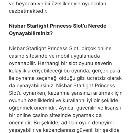
ve heyecan verici özellikleriyle oyuncuları
cezbetmektedir.
Nisbar Starlight Princess Slot’u Nerede
Oynayabilirsiniz?
Nisbar Starlight Princess Slot, birçok online
casino sitesinde ve mobil uygulamada
oynanabilir. Herhangi bir slot oyunu severin
kolaylıkla erişebileceği bu oyunda, gerçek para
ile oynama seçeneği olduğu gibi ücretsiz olarak
da oynayabilirsiniz. Nisbar Starlight Princess
Slot’u oynarken, kazanma şansınızı artırmak için
oyunun özelliklerini ve kurallarını iyi bir şekilde
öğrenmek önemlidir. Ayrıca, güvenilir ve lisanslı
bir online casino sitesinde oynamak da
önemlidir. Bu şekilde, adil bir oyun deneyimi
yaşayabilir ve kazançlarınızı güvenli bir şekilde