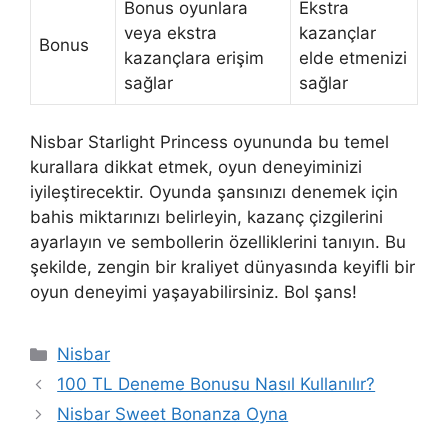
Bonus oyunlara
Ekstra
veya ekstra
kazançlar
Bonus
kazançlara erişim
elde etmenizi
sağlar
sağlar
Nisbar Starlight Princess oyununda bu temel
kurallara dikkat etmek, oyun deneyiminizi
iyileştirecektir. Oyunda şansınızı denemek için
bahis miktarınızı belirleyin, kazanç çizgilerini
ayarlayın ve sembollerin özelliklerini tanıyın. Bu
şekilde, zengin bir kraliyet dünyasında keyifli bir
oyun deneyimi yaşayabilirsiniz. Bol şans!
Kategoriler
Nisbar
100 TL Deneme Bonusu Nasıl Kullanılır?
Nisbar Sweet Bonanza Oyna