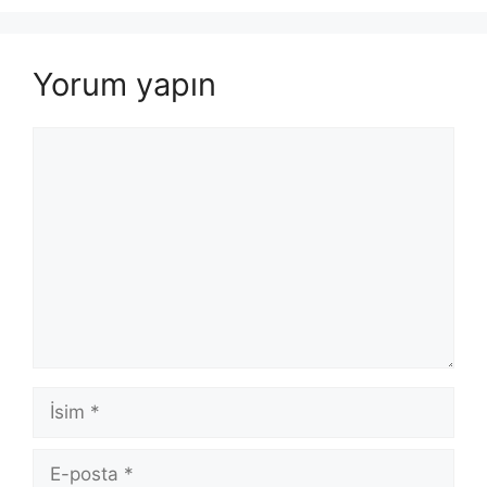
Yorum yapın
Yorum
İsim
E-