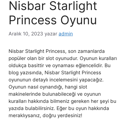
Nisbar Starlight
Princess Oyunu
Aralık 10, 2023
yazar
admin
Nisbar Starlight Princess, son zamanlarda
popüler olan bir slot oyunudur. Oyunun kuralları
oldukça basittir ve oynaması eğlencelidir. Bu
blog yazısında, Nisbar Starlight Princess
oyununun detaylı incelemesini yapacağız.
Oyunun nasıl oynandığı, hangi slot
makinelerinde bulunabileceği ve oyunun
kuralları hakkında bilmeniz gereken her şeyi bu
yazıda bulabilirsiniz. Eğer bu oyun hakkında
meraklıysanız, doğru yerdesiniz!