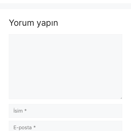
Yorum yapın
Yorum
İsim
E-