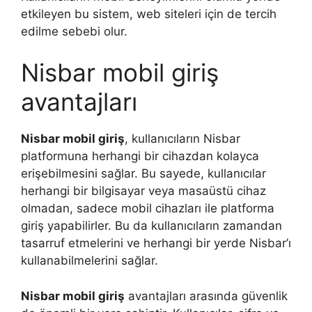
etkileyen bu sistem, web siteleri için de tercih
edilme sebebi olur.
Nisbar mobil giriş
avantajları
Nisbar mobil giriş
, kullanıcıların Nisbar
platformuna herhangi bir cihazdan kolayca
erişebilmesini sağlar. Bu sayede, kullanıcılar
herhangi bir bilgisayar veya masaüstü cihaz
olmadan, sadece mobil cihazları ile platforma
giriş yapabilirler. Bu da kullanıcıların zamandan
tasarruf etmelerini ve herhangi bir yerde Nisbar’ı
kullanabilmelerini sağlar.
Nisbar mobil giriş
avantajları arasında güvenlik