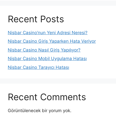
Recent Posts
Nisbar Casino’nun Yeni Adresi Neresi?
Nisbar Casino Giriş Yaparken Hata Veriyor
Nisbar Casino Nasıl Giriş Yapılıyor?
Nisbar Casino Mobil Uygulama Hatası
Nisbar Casino Tarayıcı Hatası
Recent Comments
Görüntülenecek bir yorum yok.