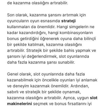
de kazanma olasılığını artırabilir.
Son olarak, kazanma şansını artırmak için
oyuncuların oyun esnasında
strateji
kullanmaları da önemlidir. Hangi simgelerin ne
kadar kazandırdığını, hangi kombinasyonların
bonus getirdiğini öğrenerek oyuna daha bilinçli
bir şekilde katılmak, kazanma olasılığını
artırabilir. Stratejik bir şekilde bahis yapmak ve
şansını iyi değerlendirmek, slot oyunlarında
daha fazla kazanma şansı sunabilir.
Genel olarak, slot oyunlarında daha fazla
kazanabilmek için öncelikle oyunları iyi anlamak
ve deneyim kazanmak önemlidir. Ardından,
sabırlı ve stratejik bir şekilde oynamak,
kazanma olasılığını artırabilir. Ayrıca, uygun
slot
makinelerini
seçmek ve bonus fırsatlarını iyi