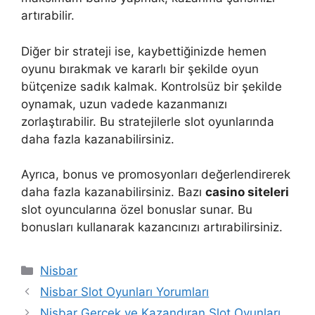
artırabilir.
Diğer bir strateji ise, kaybettiğinizde hemen
oyunu bırakmak ve kararlı bir şekilde oyun
bütçenize sadık kalmak. Kontrolsüz bir şekilde
oynamak, uzun vadede kazanmanızı
zorlaştırabilir. Bu stratejilerle slot oyunlarında
daha fazla kazanabilirsiniz.
Ayrıca, bonus ve promosyonları değerlendirerek
daha fazla kazanabilirsiniz. Bazı
casino siteleri
slot oyuncularına özel bonuslar sunar. Bu
bonusları kullanarak kazancınızı artırabilirsiniz.
Kategoriler
Nisbar
Nisbar Slot Oyunları Yorumları
Nisbar Gerçek ve Kazandıran Slot Oyunları