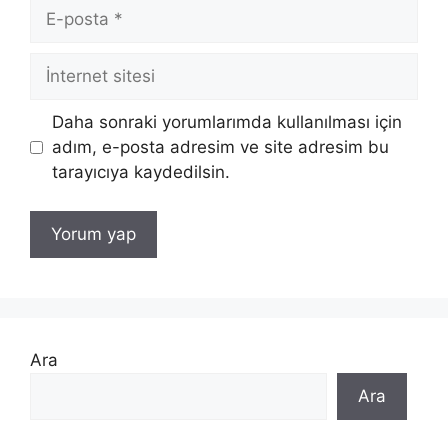
E-
posta
İnternet
sitesi
Daha sonraki yorumlarımda kullanılması için
adım, e-posta adresim ve site adresim bu
tarayıcıya kaydedilsin.
Ara
Ara