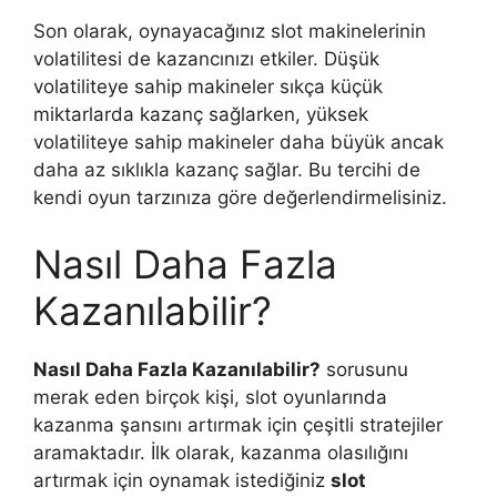
Son olarak, oynayacağınız slot makinelerinin
volatilitesi de kazancınızı etkiler. Düşük
volatiliteye sahip makineler sıkça küçük
miktarlarda kazanç sağlarken, yüksek
volatiliteye sahip makineler daha büyük ancak
daha az sıklıkla kazanç sağlar. Bu tercihi de
kendi oyun tarzınıza göre değerlendirmelisiniz.
Nasıl Daha Fazla
Kazanılabilir?
Nasıl Daha Fazla Kazanılabilir?
sorusunu
merak eden birçok kişi, slot oyunlarında
kazanma şansını artırmak için çeşitli stratejiler
aramaktadır. İlk olarak, kazanma olasılığını
artırmak için oynamak istediğiniz
slot