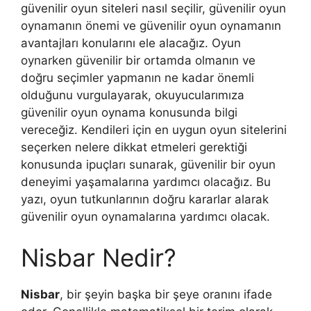
güvenilir oyun siteleri nasıl seçilir, güvenilir oyun
oynamanın önemi ve güvenilir oyun oynamanın
avantajları konularını ele alacağız. Oyun
oynarken güvenilir bir ortamda olmanın ve
doğru seçimler yapmanın ne kadar önemli
olduğunu vurgulayarak, okuyucularımıza
güvenilir oyun oynama konusunda bilgi
vereceğiz. Kendileri için en uygun oyun sitelerini
seçerken nelere dikkat etmeleri gerektiği
konusunda ipuçları sunarak, güvenilir bir oyun
deneyimi yaşamalarına yardımcı olacağız. Bu
yazı, oyun tutkunlarının doğru kararlar alarak
güvenilir oyun oynamalarına yardımcı olacak.
Nisbar Nedir?
Nisbar
, bir şeyin başka bir şeye oranını ifade