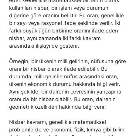
eder. Genellikle matematiksel bir terim olarak
kullanılan nisbar, bir işlem veya durumun
diğerine göre oranını belirtir. Bu oran, genellikle
bir sayı veya rasyonel ifade şeklinde verilir. İki
farklı büyüklüğün birbirine oranını ifade eden
nisbar, aynı zamanda iki farklı kavram
arasındaki ilişkiyi de gösterir.
Örneğin, bir ülkenin milli gelirinin, nüfusuna göre
oranı bir nisbar olarak ifade edilebilir. Bu
durumda, milli gelir ile nüfus arasındaki oran,
ülkenin ekonomik durumu hakkında bilgi verir.
Aynı şekilde, bir dairenin çevresinin yarıçapına
oranı da bir nisbar olabilir. Bu oran, dairenin
geometrik özellikleri hakkında bilgi verir.
Nisbar kavramı, genellikle matematiksel
problemlerde ve ekonomi, fizik, kimya gibi bilim