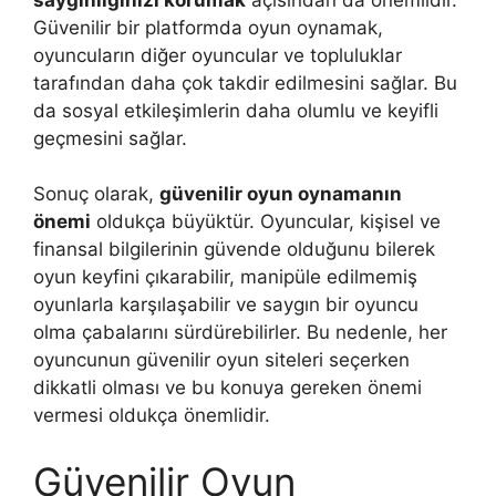
Güvenilir bir platformda oyun oynamak,
oyuncuların diğer oyuncular ve topluluklar
tarafından daha çok takdir edilmesini sağlar. Bu
da sosyal etkileşimlerin daha olumlu ve keyifli
geçmesini sağlar.
Sonuç olarak,
güvenilir oyun oynamanın
önemi
oldukça büyüktür. Oyuncular, kişisel ve
finansal bilgilerinin güvende olduğunu bilerek
oyun keyfini çıkarabilir, manipüle edilmemiş
oyunlarla karşılaşabilir ve saygın bir oyuncu
olma çabalarını sürdürebilirler. Bu nedenle, her
oyuncunun güvenilir oyun siteleri seçerken
dikkatli olması ve bu konuya gereken önemi
vermesi oldukça önemlidir.
Güvenilir Oyun