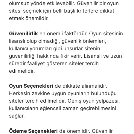
olumsuz yönde etkileyebilir. Güvenilir bir oyun
sitesi seçmek için belli başlı kriterlere dikkat
etmek önemlidir.
Güvenilirlik
en önemli faktördür. Oyun sitesinin
lisanslı olup olmadığı, güvenlik önlemleri,
kullanıcı yorumları gibi unsurlar sitenin
güvenilirliği hakkında fikir verir. Lisanslı ve uzun
süredir faaliyet gösteren siteler tercih
edilmelidir.
Oyun Seçenekleri
de dikkate alınmalıdır.
Herkesin zevkine uygun oyunların bulunduğu
siteler tercih edilmelidir. Geniş oyun yelpazesi,
kullanıcıların eğlenceli zaman geçirebilmesini
sağlar.
Ödeme Seçenekleri
de önemlidir. Güvenilir