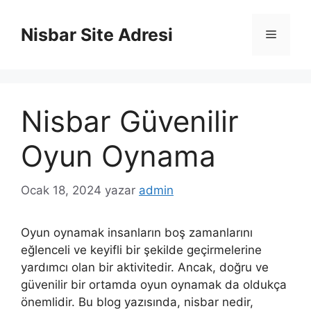
İçeriğe
atla
Nisbar Site Adresi
Menü
Nisbar Güvenilir
Oyun Oynama
Ocak 18, 2024
yazar
admin
Oyun oynamak insanların boş zamanlarını
eğlenceli ve keyifli bir şekilde geçirmelerine
yardımcı olan bir aktivitedir. Ancak, doğru ve
güvenilir bir ortamda oyun oynamak da oldukça
önemlidir. Bu blog yazısında, nisbar nedir,