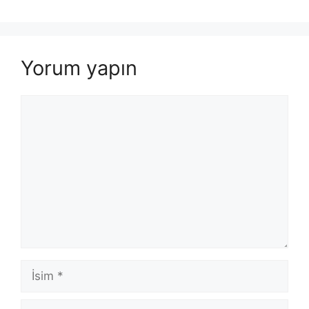
Yorum yapın
Yorum
İsim
E-