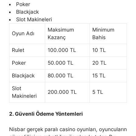
Poker
Blackjack
Slot Makineleri
Maksimum
Minimum
Oyun Adı
Kazanç
Bahis
Rulet
100.000 TL
10 TL
Poker
50.000 TL
20 TL
Blackjack
80.000 TL
15 TL
Slot
200.000 TL
5 TL
Makineleri
2. Güvenli Ödeme Yöntemleri
Nisbar gerçek paralı casino oyunları, oyuncuların