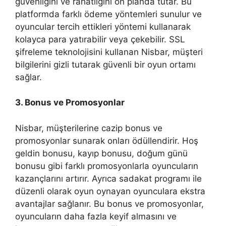
güvenliğini ve rahatlığını ön planda tutar. Bu
platformda farklı ödeme yöntemleri sunulur ve
oyuncular tercih ettikleri yöntemi kullanarak
kolayca para yatırabilir veya çekebilir. SSL
şifreleme teknolojisini kullanan Nisbar, müşteri
bilgilerini gizli tutarak güvenli bir oyun ortamı
sağlar.
3. Bonus ve Promosyonlar
Nisbar, müşterilerine cazip bonus ve
promosyonlar sunarak onları ödüllendirir. Hoş
geldin bonusu, kayıp bonusu, doğum günü
bonusu gibi farklı promosyonlarla oyuncuların
kazançlarını artırır. Ayrıca sadakat programı ile
düzenli olarak oyun oynayan oyunculara ekstra
avantajlar sağlanır. Bu bonus ve promosyonlar,
oyuncuların daha fazla keyif almasını ve