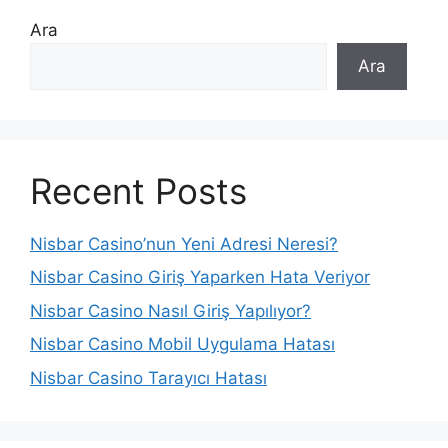
Ara
Ara
Recent Posts
Nisbar Casino’nun Yeni Adresi Neresi?
Nisbar Casino Giriş Yaparken Hata Veriyor
Nisbar Casino Nasıl Giriş Yapılıyor?
Nisbar Casino Mobil Uygulama Hatası
Nisbar Casino Tarayıcı Hatası