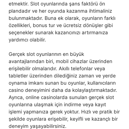
etmektir. Slot oyunlarında şans faktörü ön
plandadır ve her oyunda kazanma ihtimaliniz
bulunmaktadır. Buna ek olarak, oyunların farklı
özellikleri, bonus tur ve ücretsiz dönüşler gibi
seçenekler sunarak kazancınızı artırmanıza
yardımcı olabilir.
Gerçek slot oyunlarının en büyük
avantajlarından biri, mobil cihazlar üzerinden
erişilebilir olmalarıdır. Akıllı telefonlar veya
tabletler üzerinden dilediğiniz zaman ve yerde
oynama imkanı sunan bu oyunlar, kullanıcıların
casino deneyimini daha da kolaylaştırmaktadır.
Ayrıca, online casinolarda sunulan gerçek slot
oyunlarına ulaşmak için indirme veya kayıt
işlemi yapmanıza gerek yoktur. Hızlı ve pratik bir
şekilde oyunlara erişebilir, keyifli ve kazançlı bir
deneyim yaşayabilirsiniz.