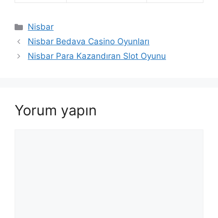
Kategoriler
Nisbar
Nisbar Bedava Casino Oyunları
Nisbar Para Kazandıran Slot Oyunu
Yorum yapın
Yorum