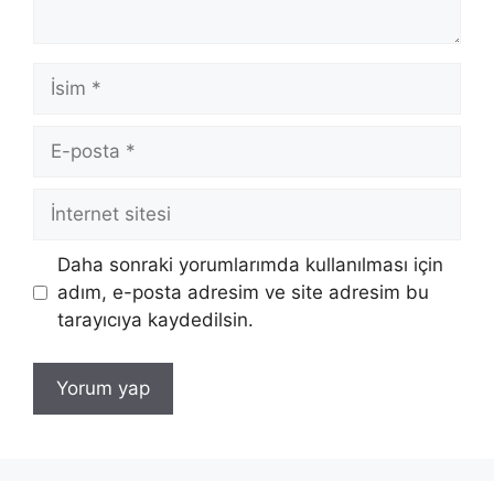
İsim
E-
posta
İnternet
sitesi
Daha sonraki yorumlarımda kullanılması için
adım, e-posta adresim ve site adresim bu
tarayıcıya kaydedilsin.