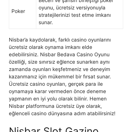
Beceri ve şansın birleştiği poker
oyunu, ücretsiz versiyonuyla
Poker
stratejilerinizi test etme imkanı
sunar.
Nisbar’a kaydolarak, farklı casino oyunlarını
ücretsiz olarak oynama imkanı elde
edebilirsiniz. Nisbar Bedava Casino Oyunu
özelliği, size sınırsız eğlence sunarken aynı
zamanda oyunları keşfetmeniz ve deneyim
kazanmanız için mükemmel bir fırsat sunar.
Ücretsiz casino oyunları, gerçek para ile
oynamaya karar vermeden önce deneme
yapmanın en iyi yolu olarak bilinir. Hemen
Nisbar platformuna ücretsiz üye olarak,
eğlenceli casino dünyasına adım atabilirsiniz!
Nisbar Slot Gazino