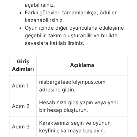
açabilirsiniz.
Farklı görevleri tamamladıkça, ödüller
kazanabilirsiniz.
Oyun içinde diğer oyuncularla etkileşime
geçebilir, takım oluşturabilir ve birlikte
savaşlara katılabilirsiniz.
Giriş
Açıklama
Adımları
nisbargatesofolympus.com
Adım 1
adresine gidin.
Hesabınıza giriş yapın veya yeni
Adım 2
bir hesap oluşturun.
Karakterinizi seçin ve oyunun
Adım 3
keyfini çıkarmaya başlayın.