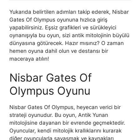
Yukarıda belirtilen adımları takip ederek, Nisbar
Gates Of Olympus oyununa hızlıca giriş
yapabilirsiniz. Eşsiz grafikleri ve sürükleyici
oynanışıyla bu oyun, sizi antik mitolojinin büyülü
dünyasına götürecek. Hazır mısınız? O zaman
hemen oyuna dahil olun ve destansı bir
maceraya atılın!
Nisbar Gates Of
Olympus Oyunu
Nisbar Gates Of Olympus, heyecan verici bir
strateji oyunudur. Bu oyun, Antik Yunan
mitolojisine dayanan bir evrende geçmektedir.
Oyuncular, kendi mitolojik krallıklarını kurarak
diğer oyuncularla savaşmak ve kaynakları