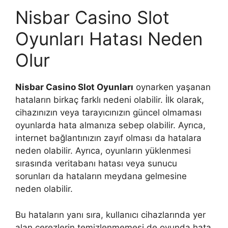
Nisbar Casino Slot
Oyunları Hatası Neden
Olur
Nisbar Casino Slot Oyunları
oynarken yaşanan
hataların birkaç farklı nedeni olabilir. İlk olarak,
cihazınızın veya tarayıcınızın güncel olmaması
oyunlarda hata almanıza sebep olabilir. Ayrıca,
internet bağlantınızın zayıf olması da hatalara
neden olabilir. Ayrıca, oyunların yüklenmesi
sırasında veritabanı hatası veya sunucu
sorunları da hataların meydana gelmesine
neden olabilir.
Bu hataların yanı sıra, kullanıcı cihazlarında yer
alan çerezlerin temizlenmemesi de oyunda hata