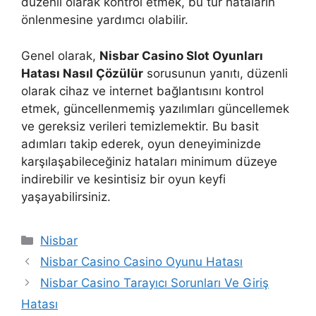
düzenli olarak kontrol etmek, bu tür hataların
önlenmesine yardımcı olabilir.
Genel olarak,
Nisbar Casino Slot Oyunları
Hatası Nasıl Çözülür
sorusunun yanıtı, düzenli
olarak cihaz ve internet bağlantısını kontrol
etmek, güncellenmemiş yazılımları güncellemek
ve gereksiz verileri temizlemektir. Bu basit
adımları takip ederek, oyun deneyiminizde
karşılaşabileceğiniz hataları minimum düzeye
indirebilir ve kesintisiz bir oyun keyfi
yaşayabilirsiniz.
Kategoriler
Nisbar
Nisbar Casino Casino Oyunu Hatası
Nisbar Casino Tarayıcı Sorunları Ve Giriş
Hatası