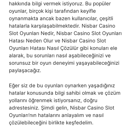
hakkında bilgi vermek istiyoruz. Bu popüler
oyunlar, birçok kişi tarafından keyifle
oynanmakta ancak bazen kullanıcılar, çeşitli
hatalarla karşılaşabilmektedir. Nisbar Casino
Slot Oyunları Nedir, Nisbar Casino Slot Oyunları
Hatası Neden Olur ve Nisbar Casino Slot
Oyunları Hatası Nasıl Çözülür gibi konuları ele
alarak, bu sorunları nasıl aşabileceğinizi ve
sorunsuz bir oyun deneyimi yaşayabileceğinizi
paylaşacağız.
Eğer siz de bu oyunları oynarken yaşadığınız
hatalar konusunda bilgi sahibi olmak ve çözüm
yollarını öğrenmek istiyorsanız, doğru
adrestesiniz. Şimdi gelin, Nisbar Casino Slot
Oyunları’nın hatalarını anlayalım ve nasıl
çözülebileceğini birlikte keşfedelim.