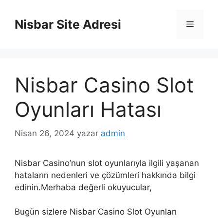
İçeriğe
atla
Nisbar Site Adresi
Menü
Nisbar Casino Slot
Oyunları Hatası
Nisan 26, 2024
yazar
admin
Nisbar Casino’nun slot oyunlarıyla ilgili yaşanan
hataların nedenleri ve çözümleri hakkında bilgi
edinin.Merhaba değerli okuyucular,
Bugün sizlere Nisbar Casino Slot Oyunları