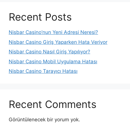
Recent Posts
Nisbar Casino’nun Yeni Adresi Neresi?
Nisbar Casino Giriş Yaparken Hata Veriyor
Nisbar Casino Nasıl Giriş Yapılıyor?
Nisbar Casino Mobil Uygulama Hatası
Nisbar Casino Tarayıcı Hatası
Recent Comments
Görüntülenecek bir yorum yok.