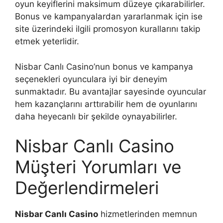
oyun keyiflerini maksimum düzeye çıkarabilirler.
Bonus ve kampanyalardan yararlanmak için ise
site üzerindeki ilgili promosyon kurallarını takip
etmek yeterlidir.
Nisbar Canlı Casino’nun bonus ve kampanya
seçenekleri oyunculara iyi bir deneyim
sunmaktadır. Bu avantajlar sayesinde oyuncular
hem kazançlarını arttırabilir hem de oyunlarını
daha heyecanlı bir şekilde oynayabilirler.
Nisbar Canlı Casino
Müşteri Yorumları ve
Değerlendirmeleri
Nisbar Canlı Casino
hizmetlerinden memnun