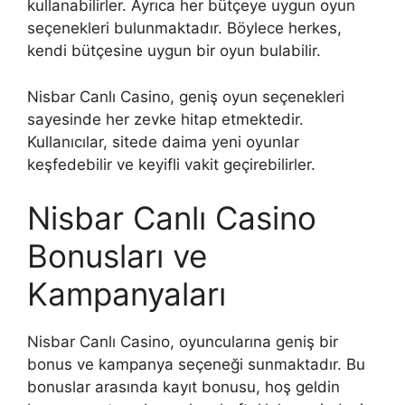
kullanabilirler. Ayrıca her bütçeye uygun oyun
seçenekleri bulunmaktadır. Böylece herkes,
kendi bütçesine uygun bir oyun bulabilir.
Nisbar Canlı Casino, geniş oyun seçenekleri
sayesinde her zevke hitap etmektedir.
Kullanıcılar, sitede daima yeni oyunlar
keşfedebilir ve keyifli vakit geçirebilirler.
Nisbar Canlı Casino
Bonusları ve
Kampanyaları
Nisbar Canlı Casino, oyuncularına geniş bir
bonus ve kampanya seçeneği sunmaktadır. Bu
bonuslar arasında kayıt bonusu, hoş geldin