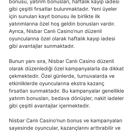
bonusu, yatırım bonusları, haftalık kayıp iadesi
gibi çeşitli fırsatlar bulunmaktadır. Yeni üyeler
için sunulan kayıt bonusu ile birlikte ilk
yatırımlarına özel hoş geldin bonusları vardır.
Ayrıca, Nisbar Canlı Casino’nun düzenli
oyuncularına özel olarak haftalık kayıp iadesi
gibi avantajlar sunmaktadır.
Bunun yanı sıra, Nisbar Canlı Casino düzenli
olarak düzenlediği özel kampanyalarla da dikkat
çekmektedir. Özel günlerde, turnuvalarda ve
etkinliklerde oyuncularına ekstra kazanç
fırsatları sunmaktadır. Bu kampanyalar genellikle
yatırım bonusları, bedava dönüşler, nakit iadeler
gibi çeşitli avantajlar içermektedir.
Nisbar Canlı Casino’nun bonus ve kampanyaları
sayesinde oyuncular, kazançlarını arttırabilir ve