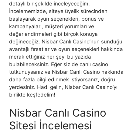
detaylı bir şekilde inceleyeceğim.
İncelememizde, siteye üyelik sürecinden
başlayarak oyun seçenekleri, bonus ve
kampanyaları, müşteri yorumları ve
değerlendirmeleri gibi birçok konuya
değineceğiz. Nisbar Canlı Casino’nun sunduğu
avantajlı fırsatlar ve oyun seçenekleri hakkında
merak ettiğiniz her şeyi bu yazıda
bulabileceksiniz. Eğer siz de canlı casino
tutkunuysanız ve Nisbar Canlı Casino hakkında
daha fazla bilgi edinmek istiyorsanız, doğru
yerdesiniz. Hadi gelin, Nisbar Canlı Casino’yı
birlikte keşfedelim!
Nisbar Canlı Casino
Sitesi İncelemesi