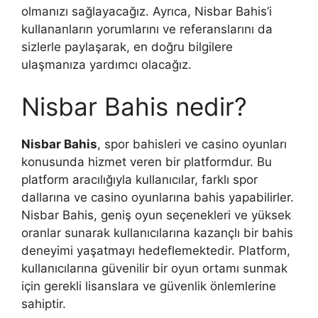
olmanızı sağlayacağız. Ayrıca, Nisbar Bahis’i
kullananların yorumlarını ve referanslarını da
sizlerle paylaşarak, en doğru bilgilere
ulaşmanıza yardımcı olacağız.
Nisbar Bahis nedir?
Nisbar Bahis
, spor bahisleri ve casino oyunları
konusunda hizmet veren bir platformdur. Bu
platform aracılığıyla kullanıcılar, farklı spor
dallarına ve casino oyunlarına bahis yapabilirler.
Nisbar Bahis, geniş oyun seçenekleri ve yüksek
oranlar sunarak kullanıcılarına kazançlı bir bahis
deneyimi yaşatmayı hedeflemektedir. Platform,
kullanıcılarına güvenilir bir oyun ortamı sunmak
için gerekli lisanslara ve güvenlik önlemlerine
sahiptir.