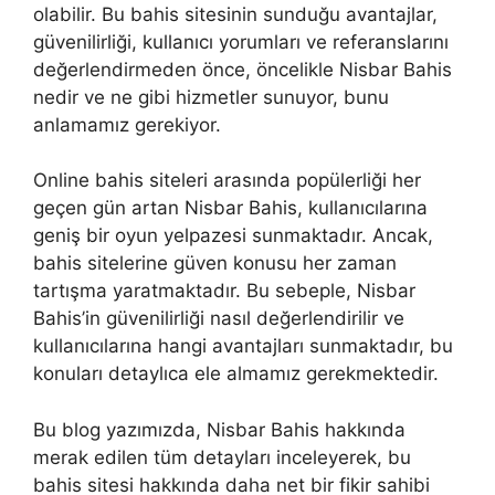
olabilir. Bu bahis sitesinin sunduğu avantajlar,
güvenilirliği, kullanıcı yorumları ve referanslarını
değerlendirmeden önce, öncelikle Nisbar Bahis
nedir ve ne gibi hizmetler sunuyor, bunu
anlamamız gerekiyor.
Online bahis siteleri arasında popülerliği her
geçen gün artan Nisbar Bahis, kullanıcılarına
geniş bir oyun yelpazesi sunmaktadır. Ancak,
bahis sitelerine güven konusu her zaman
tartışma yaratmaktadır. Bu sebeple, Nisbar
Bahis’in güvenilirliği nasıl değerlendirilir ve
kullanıcılarına hangi avantajları sunmaktadır, bu
konuları detaylıca ele almamız gerekmektedir.
Bu blog yazımızda, Nisbar Bahis hakkında
merak edilen tüm detayları inceleyerek, bu
bahis sitesi hakkında daha net bir fikir sahibi