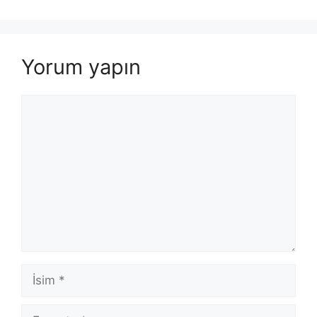
Yorum yapın
Yorum
İsim
E-