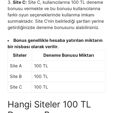
3.
Site C:
Site C, kullanıcılarına 100 TL deneme
bonusu vermekte ve bu bonusu kullanıcılarına
farklı oyun seçeneklerinde kullanma imkanı
sunmaktadır. Site C’nin belirlediği şartları yerine
getirdiğinizde deneme bonusunu alabilirsiniz.
Bonus genellikle hesaba yatırılan miktarın
bir nisbası olarak verilir.
Siteler
Deneme Bonusu Miktarı
Site A
100 TL
Site B
100 TL
Site C
100 TL
Hangi Siteler 100 TL