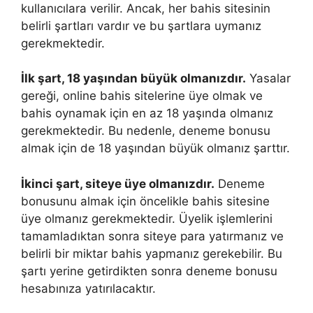
kullanıcılara verilir. Ancak, her bahis sitesinin
belirli şartları vardır ve bu şartlara uymanız
gerekmektedir.
İlk şart, 18 yaşından büyük olmanızdır.
Yasalar
gereği, online bahis sitelerine üye olmak ve
bahis oynamak için en az 18 yaşında olmanız
gerekmektedir. Bu nedenle, deneme bonusu
almak için de 18 yaşından büyük olmanız şarttır.
İkinci şart, siteye üye olmanızdır.
Deneme
bonusunu almak için öncelikle bahis sitesine
üye olmanız gerekmektedir. Üyelik işlemlerini
tamamladıktan sonra siteye para yatırmanız ve
belirli bir miktar bahis yapmanız gerekebilir. Bu
şartı yerine getirdikten sonra deneme bonusu
hesabınıza yatırılacaktır.