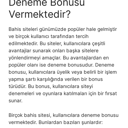
Deneme Bonusu
Vermektedir?
Bahis siteleri günümüzde popüler hale gelmiştir
ve birçok kullanıcı tarafından tercih
edilmektedir. Bu siteler, kullanıcılara çeşitli
avantajlar sunarak onları başka sitelere
yönlendirmeyi amaçlar. Bu avantajlardan en
popüler olanı ise deneme bonusudur. Deneme
bonusu, kullanıcılara üyelik veya belirli bir işlem
yapma şartı karşılığında verilen bir bonus
türüdür. Bu bonus, kullanıcılara siteyi
denemeleri ve oyunlara katılmaları için bir fırsat
sunar.
Birçok bahis sitesi, kullanıcılara deneme bonusu
vermektedir. Bunlardan bazıları şunlardır: