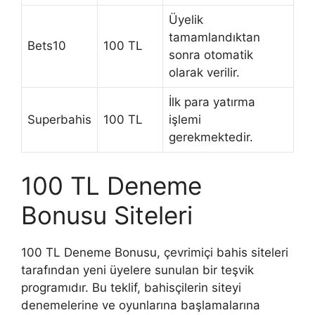
Üyelik
tamamlandıktan
Bets10
100 TL
sonra otomatik
olarak verilir.
İlk para yatırma
Superbahis
100 TL
işlemi
gerekmektedir.
100 TL Deneme
Bonusu Siteleri
100 TL Deneme Bonusu, çevrimiçi bahis siteleri
tarafından yeni üyelere sunulan bir teşvik
programıdır. Bu teklif, bahisçilerin siteyi
denemelerine ve oyunlarına başlamalarına