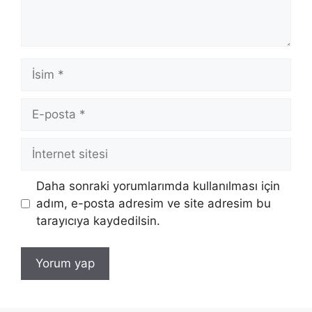
İsim
E-
posta
İnternet
sitesi
Daha sonraki yorumlarımda kullanılması için
adım, e-posta adresim ve site adresim bu
tarayıcıya kaydedilsin.