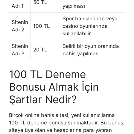
50 TL
Adı 1
yapılması
Spor bahislerinde veya
Sitenin
100 TL
casino oyunlarında
Adı 2
kullanılabilir
Sitenin
Belirli bir oyun oranında
20 TL
Adı 3
bahis yapılması
100 TL Deneme
Bonusu Almak İçin
Şartlar Nedir?
Birçok online bahis sitesi, yeni kullanıcılarına
100 TL deneme bonusu sunmaktadır. Bu bonus,
siteye üye olan ve hesaplarına para yatıran