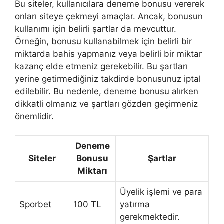
Bu siteler, kullanıcılara deneme bonusu vererek
onları siteye çekmeyi amaçlar. Ancak, bonusun
kullanımı için belirli şartlar da mevcuttur.
Örneğin, bonusu kullanabilmek için belirli bir
miktarda bahis yapmanız veya belirli bir miktar
kazanç elde etmeniz gerekebilir. Bu şartları
yerine getirmediğiniz takdirde bonusunuz iptal
edilebilir. Bu nedenle, deneme bonusu alırken
dikkatli olmanız ve şartları gözden geçirmeniz
önemlidir.
Deneme
Siteler
Bonusu
Şartlar
Miktarı
Üyelik işlemi ve para
Sporbet
100 TL
yatırma
gerekmektedir.