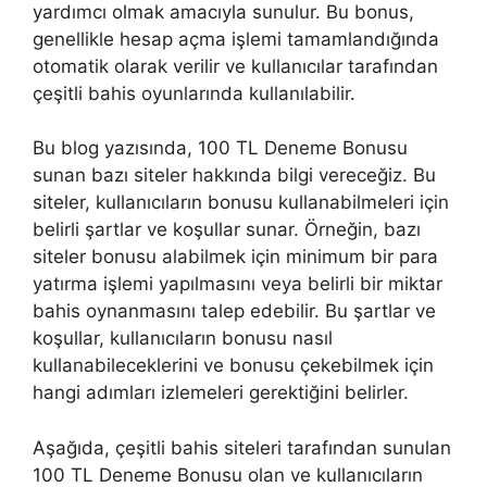
yardımcı olmak amacıyla sunulur. Bu bonus,
genellikle hesap açma işlemi tamamlandığında
otomatik olarak verilir ve kullanıcılar tarafından
çeşitli bahis oyunlarında kullanılabilir.
Bu blog yazısında, 100 TL Deneme Bonusu
sunan bazı siteler hakkında bilgi vereceğiz. Bu
siteler, kullanıcıların bonusu kullanabilmeleri için
belirli şartlar ve koşullar sunar. Örneğin, bazı
siteler bonusu alabilmek için minimum bir para
yatırma işlemi yapılmasını veya belirli bir miktar
bahis oynanmasını talep edebilir. Bu şartlar ve
koşullar, kullanıcıların bonusu nasıl
kullanabileceklerini ve bonusu çekebilmek için
hangi adımları izlemeleri gerektiğini belirler.
Aşağıda, çeşitli bahis siteleri tarafından sunulan
100 TL Deneme Bonusu olan ve kullanıcıların