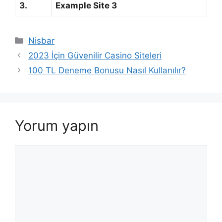
3.
Example Site 3
Kategoriler
Nisbar
2023 İçin Güvenilir Casino Siteleri
100 TL Deneme Bonusu Nasıl Kullanılır?
Yorum yapın
Yorum