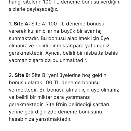
hangi sitelerin 100 TL deneme bonusu verdiğini
sizlerle paylaşacağız.
1.
Site A:
Site A, 100 TL deneme bonusu
vererek kullanıcılarına büyük bir avantaj
sunmaktadır. Bu bonusu alabilmek için üye
olmanız ve belirli bir miktar para yatırmanız
gerekmektedir. Ayrıca, belirli bir nisbatta bahis
yapmanız şartı da bulunmaktadır.
2.
Site B:
Site B, yeni üyelerine hoş geldin
bonusu olarak 100 TL deneme bonusu
vermektedir. Bu bonusu almak için üye olmanız
ve belirli bir miktar para yatırmanız
gerekmektedir. Site B’nin belirlediği şartları
yerine getirdiğinizde deneme bonusunu
hesabınıza yansıtmaktadır.