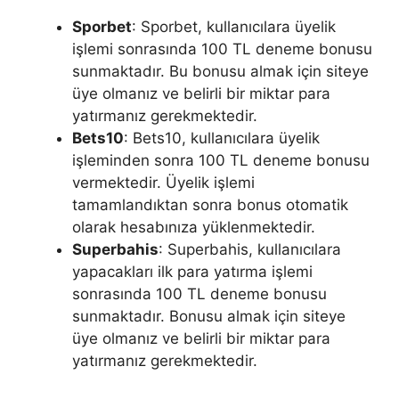
Sporbet
: Sporbet, kullanıcılara üyelik
işlemi sonrasında 100 TL deneme bonusu
sunmaktadır. Bu bonusu almak için siteye
üye olmanız ve belirli bir miktar para
yatırmanız gerekmektedir.
Bets10
: Bets10, kullanıcılara üyelik
işleminden sonra 100 TL deneme bonusu
vermektedir. Üyelik işlemi
tamamlandıktan sonra bonus otomatik
olarak hesabınıza yüklenmektedir.
Superbahis
: Superbahis, kullanıcılara
yapacakları ilk para yatırma işlemi
sonrasında 100 TL deneme bonusu
sunmaktadır. Bonusu almak için siteye
üye olmanız ve belirli bir miktar para
yatırmanız gerekmektedir.